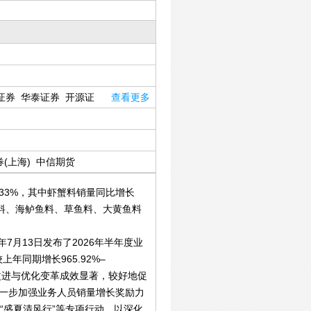
证券
华泰证券
开源证
查看更多
(上海)
中信期货
超33%，其中虾蟹料销量同比增长
蟹料、海鲈鱼料、草鱼料、大黄鱼料
7月13日发布了2026年半年度业
年同期增长965.92%–
续改进与优化变革成效显著，较好地促
进一步加强业务人员销量增长奖励力
“盛夏清风行”等专项行动，以深化