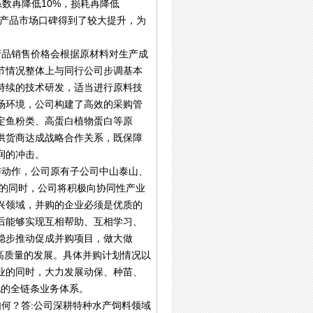
系数再降低10%，损耗再降低
司产品市场口碑得到了较大提升，为
产品销售价格会根据原材料对生产成
节情况整体上与同行公司步调基本
持续的技术研发，适当进行原料技
场环境，公司构建了高效的采购管
定鱼粉类、高蛋白植物蛋白等原
供货商达成战略合作关系，既保障
润的冲击。
与动作，公司原有子公司中山泰山、
业的同时，公司将积极向协同性产业
兴领域，并购的企业必须是优质的
后能够实现互相帮助、互相学习、
稳步推动促成并购项目，做大做
高质量的发展。具体并购计划情况以
业的同时，大力发展动保、种苗、
化的全链条业务体系。
如何？答:公司深耕特种水产饲料领域