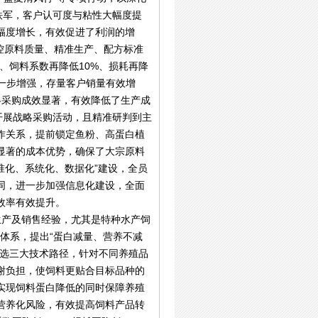
铁军，客户认可度与粘性大幅度提
幅度增长，有效促进了利润的增
控原料质量、精准生产、配方标准
、饲料系数再降低10%、损耗再降
进一步增强，存量客户销量有效增
略采购成效显著，有效降低了生产成
开展战略采购活动，且精准研判到主
作关系，提前锁定鱼粉、高蛋白植
显著的成本优势，确保了大宗原料
准化、系统化、数据化”建设，全员
同，进一步加强信息化建设，全面
效率有效提升。
生产及销售经验，尤其是特种水产饲
量体系，提出“蛋白减量、营养不减
筛选三大技术路径，针对不同养殖品
谢负担，使饲料更贴合目标品种的
实现饲料蛋白降低的同时保障养殖
营养化风险，有效提高饲料产品转