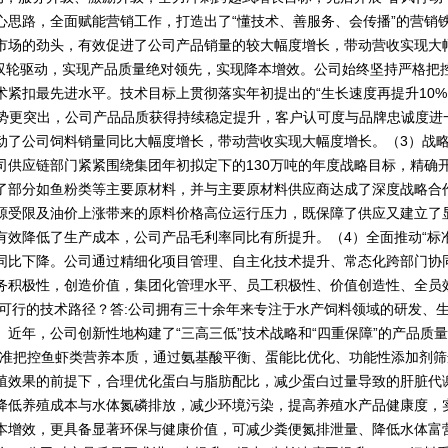
心思路，全面赋能营销工作，打造出了“懂技术、善服务、会传播”的营销
市场的劲头，有效促进了公司产品销量的较大幅度增长，带动营收实现大
新”双轮驱动，实现产品质量绝对领先，实现降本增效。公司始终坚持严格把
紧扣最先进水平。技术目标上贯彻落实年初提出的“生长速度再提升10%
”优势更突出，公司产品品质获得持续稳定提升，客户认可度与品牌忠诚度
动了公司饲料销量同比大幅度增长，带动营收实现大幅度增长。（3）战
司供应链部门紧紧围绕集团年初拟定下的130万吨的年度战略目标，精确
了部分如鱼粉类等主要原材料，并与主要原材料供应商达成了深度战略合
源受限及油价上涨带来的原料价格高位运行压力，既保障了供应又建立了
有效降低了生产成本，公司产品毛利率同比有所提升。（4）全面推动“标
同比下降。公司通过精细化项目管理、自主化技术提升、常态化跨部门协
务积极性，创造价值，集团化管理水平、员工积极性、价值创造性、全员
或可行的技术路径？答:公司拥有三十余年来专注于水产饲料领域的研发、
近年，公司创新性地构建了“三高三低”技术战略和“四重保障”的产品质
精准把控鱼虾类营养本质，通过氨基酸平衡、蛋能比优化、功能性添加剂
殖效果的前提下，合理优化蛋白与脂肪配比，减少蛋白过量导致的肝脏代
降低养殖成本与水体氮磷排放，减少环境污染，提高养殖水产品健康度，
本增效，更具备显著环保与健康价值，可减少粪便氮排泄量、降低水体富