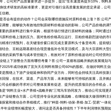
6年，公司对产品质量要求进一步提升，提出“生长速度再提升10%，饲料
对自身技术研发的高标准要求，更是对引领行业高质量发展的坚定承诺，公
泛信赖。
司是否会有提价的动作？公司会采取哪些措施应对原料价格上涨？答:公司
应调整，能够较为有效地控制原材料价格波动的影响，公司产品价格的调
重要的原材料进行集中采购，根据市场行情进行原材料的储备；同时通过
料原料价格上涨的压力。面对鱼粉价格高位运行、豆粕价格剧烈波动的市
与精准行情预判，在关键涨价窗口前完成主要原料头寸备货布局，提前锁
相结合、豆粕远期基差结合现货逢低补仓等灵活模式，及与大宗原料大型
精准的采购节奏与成本管控能力，有效对冲了原料价格波动对公司经营利
产业链上下游整合方面有哪些考量？答:公司一直都有战略并购的发展规划
2025年成功收购了宜兴天石饲料有限公司60%的股权。在做好饲料主
要是围绕上下游产业链延伸和协同产业方向，同时也会持续关注高科技新
有回报，在技术、渠道、产品等方面，未来能够有可持续的发展，且并购
公司会积极的寻求对公司整体发展有促进、提升的优质项目的合作机会，
略是“饲料主业+水产养殖+战略并购”三驾马车协同发力，推动公司实现更
在产业链整合方面，公司坚持专业化的发展战略，在继续做大做强饲料主
探索和推动合作养殖模式，推行"种苗-饲料-动保-养殖-加工-贸易"一体
年上半年业绩增长幅度较大，请问这是否具备持续性？下半年利润增长预期