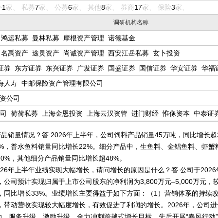
外
1
家、 私募
7
家、 公募
6
家、 其他
8
家、 券商
17
家、 保险
3
家、
调研机构名称
鸿运私募
曼林私募
摩根资产管理
诺德基金
名禹资产
途灵资产
尚诚资产管理
西安江岳私募
玄卜投资
证券
东方证券
东兴证券
广发证券
国盛证券
国信证券
华安证券
华福
证券
浙商证券
中金公司
中国银河
中信证券
海人寿
中邮保险资产管理有限公司
t投资公司
司
荷荷私募
上海金恩投资
上海云汉资管
进门财经
惟像资本
中泰证券
产品销量情况？答:2026年上半年，公司饲料产品销量45万吨，同比增长
6%，普水鱼料销量同比增长22%。细分产品中，生鱼料、金鲳鱼料、虾
60%，其他细分产品销量同比增长超48%。
26年上半年业绩实现大幅增长，请问增长的原因是什么？答:公司于2026年
司预计实现归属于上市公司股东的净利润为3,800万元–5,000万元，较上
5万吨，同比增长33%。业绩增长主要得益于如下方面：（1）营销体系的持
，带动营收实现较大幅度增长，有效促进了利润的增长。2026年，公司
动，服务升级、激励升级，全力冲刺跨越式增长目标，先后开展“春风行动”