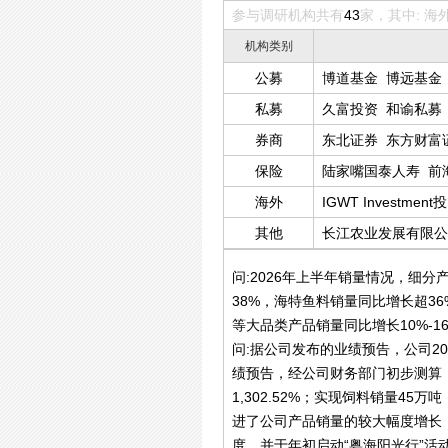
参与调研机构共有
43
家，其中: 海
机构类别
公募
博道基金
博远基金
私募
久富投资
和谕私募
券商
东北证券
东方财富
券
天风证券
招商
保险
陆家嘴国泰人寿
前
海外
IGWT Investmen
其他
长江农业发展有限公
问:2026年上半年销量情况，细分
38%，海特鱼料销量同比增长超3
等大品类产品销量同比增长10%-1
问:据公司发布的业绩预告，公司20
绩预告，经公司财务部门初步测算，公
1,302.52%；实现饲料销量4
进了公司产品销量的较大幅度增长
度，并于年初启动“粤海阳光行”活