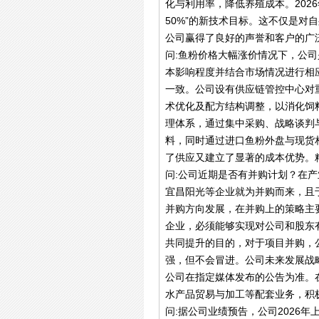
化与利用率，降低养殖成本。202
50%”的新技术目标。这不仅是
公司赢得了良好的声誉和客户的广
问:鱼粉价格大幅涨价情况下，公
本影响程度并结合市场情况进行相
一致。公司设有供应链管控中心对
术优化及配方结构调整，以消化饲
理体系，通过集中采购、战略谈判
料，同时通过进口鱼粉外盘与现货
了供应又建立了显著的成本优势。
问:公司近期是否有并购计划？在
宜昌阳光等企业就为并购而来，且于
并购方向发展，在并购上的策略主
企业，必须能够实现对公司和股东
共同提升的目的，对于项目并购，
强，但不会冒进。公司未来发展战
公司在指定媒体发布的公告为准。
水产品贸易与加工等配套业务，积极
问:据公司业绩预告，公司2026