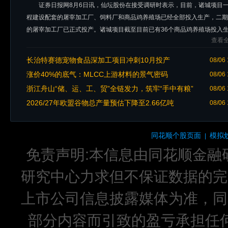
证券日报网8月6日讯，仙坛股份在接受调研时表示，目前，诸城项目
加工厂已正式投产
程建设配套的屠宰加工厂、饲料厂和商品鸡养殖场已经全部投入生产，二期
的屠宰加工厂已正式投产。诸城项目截至目前已有36个商品鸡养殖场投入
查看全
其余2个预计在今年相继建设
长治特赛德宠物食品深加工项目冲刺10月投产
08/06 
涨价40%的底气：MLCC上游材料的景气密码
08/06 
浙江舟山“储、运、工、贸”全链发力，筑牢“手中有粮”
08/06 
2026/27年欧盟谷物总产量预估下降至2.66亿吨
08/06 
同花顺个股页面
模拟
|
免责声明:本信息由同花顺金融
研究中心力求但不保证数据的完
上市公司信息披露媒体为准，同
部分内容而引致的盈亏承担任