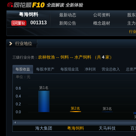
粤海饲料
最新动态
公司资料
股东
001313
新闻公告
概念题材
主力
行
行业地位
农林牧渔 -- 饲料 -- 水产饲料 （共
4
家）
三级行业分类：
每股收益
每股净资产
每股现金流
净利润
营业总收入
总资
单位：元
第1名
0.6
0.4
0.2
第2名
第3名
0.0
海大集团
粤海饲料
天马科技
百