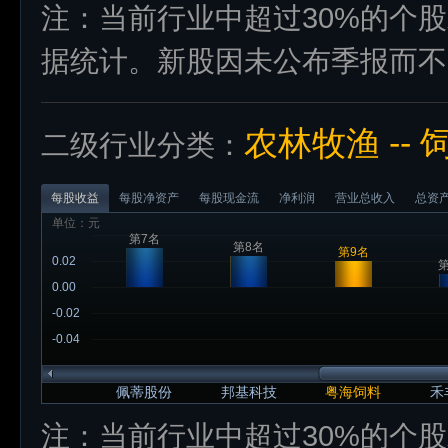
注：当前行业中超过30%的个
据统计。新股因未公布季报而不
农林牧渔 -- 
二级行业分类：
每股收益
每股净资产
每股现金流
净利润
营业总收入
总资
单位：元
第7名
第8名
第9名
0.02
第
0.00
-0.02
-0.04
佩蒂股份
邦基科技
粤海饲料
禾
注：当前行业中超过30%的个