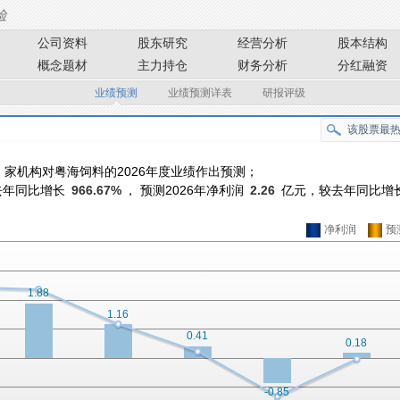
公司资料
股东研究
经营分析
股本结构
概念题材
主力持仓
财务分析
分红融资
业绩预测
业绩预测详表
研报评级
家机构对粤海饲料的2026年度业绩作出预测；
去年同比增长
966.67%
， 预测2026年净利润
2.26
亿元，较去年同比增
净利润
预
1.88
1.16
0.41
0.18
-0.85