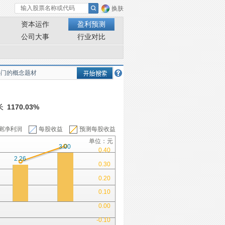
换肤
资本运作
盈利预测
公司大事
行业对比
长
1170.03%
测净利润
每股收益
预测每股收益
单位：元
3.00
0.40
2.26
0.30
0.20
0.10
0.00
-0.10