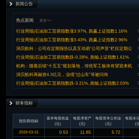
新闻公告
热点新闻
更多>>
行业周报|石油加工贸易指数涨3.97%, 跑赢上证指数1.16%
行业周报|石油加工贸易指数涨3.43%, 跑赢上证指数2.96%
润贝航科：公司在定期报告以及互动易“公司声音”栏目定期公
示股东户数
行业周报|石油加工贸易指数跌-0.28%, 跑输上证指数1.61%
机构：随着后续“十五五”规划落地，传统军工板块有望迎来机
遇
润贝航科再融资4.3亿元，业绩“过山车”等被问询
行业周报|石油加工贸易指数跌-3.21%, 跑输上证指数2.03%
财务指标
基本每股收益
每股净资产
每股资本公积金
每股未
报告期\指标
(元)
(元)
(元)
(元
0.53
11.85
5.72
2026-03-31