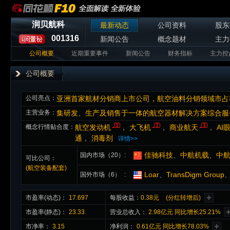
润贝航科
最新动态
公司资料
股东
001316
新闻公告
概念题材
主力
公司概要
近期重要事件
新闻公告
财务指标
主力控
公司概要
公司亮点：
主营业务：
集研发、生产及销售于一体的航空器材解决方案综合服
概念行情贴合度：
航空发动机
，
大飞机
，
商业航天
，
AI
通
，
消毒剂
详情>>
佳驰科技
、
中航机载
、
中
国内市场（20）
可比公司：
(航空装备配套)
Loar
、
TransDigm Group
国外市场（6）
市盈率(动态)：
17.697
每股收益：
0.38元
(分红转增后)
市盈率(静态)：
23.33
营业总收入：
2.98亿元 同比增长25.21%
市净率：
3.15
净利润：
0.61亿元 同比增长78.03%