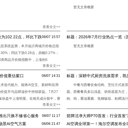
暂无文章概要
查看全文>>
102.22点，环比下跌
标题：
2026年7月行业热点一览
08/07 15:57
信息系统监测，本月临沂商城月价格总指
暂无文章概要
.30%；同比下跌0.28点，跌幅0.27%；
在14类商品月价格指数中，上涨的6
查看全文>>
迎价值重估窗口
标题：
深耕中式厨房洗涤需求，凯
08/07 14:31
术，适配国人饮食习惯
术迭代能力、能将AI交互、新材料应用
中餐与西餐饮食结构、烹饪方式差
价提升与品牌溢价中持续获益。7月27
题。西餐餐具多以浅盘、烘焙器皿为主
电板块盘中上涨明显。在相关成分股中，赛
焖、炖，重油重酱、焦糊饭垢、粘稠汤
查看全文>>
干结油污。长期以来，不少西式标准研
推出只换不修省心服务
箭牌洁净大师P70首发：行业首发
08/07 11:17
除菌重新定义马桶洁净标准
场景AI空气方案
AI空调全球第一！海尔空调发布全
08/06 21:47