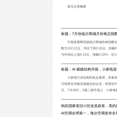
窗口
暂无文章概要
标题：
7月份临沂商城月价格总指数为
0.30点
中国发展网讯据临沂商城价格指数
数为102.22点，环比下跌0.30点，跌幅0
与年初比上涨0.10点，涨幅0.10%。
标题：
AI 赋能结构升级，小家电
小家电行业结构性机会显现，具备技
与场景化功能深度融合的企业，有望在均
日、7月28日，A股二级市场上，小家
道内倍轻松、九阳股
响应国家老旧小区改造政策，美的
助力焕新厨居品质生活
AI空调全球第一，海尔空调发布全