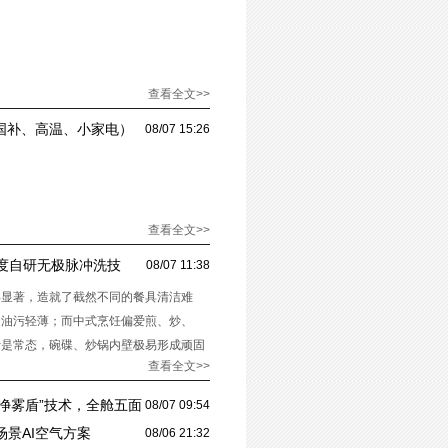
查看全文>>
（国补、高温、小家电）
08/07 15:26
查看全文>>
度自研无极脉冲洗技
08/07 11:38
异显著，造就了截然不同的餐具清洁难
，油污轻薄；而中式烹饪偏爱煎、炒、
汁是常态，碗碟、炒锅内壁极易形成顽固
查看全文>>
“净雾盾”技术，全舱五面
08/07 09:54
场景AI空气方案
08/06 21:32