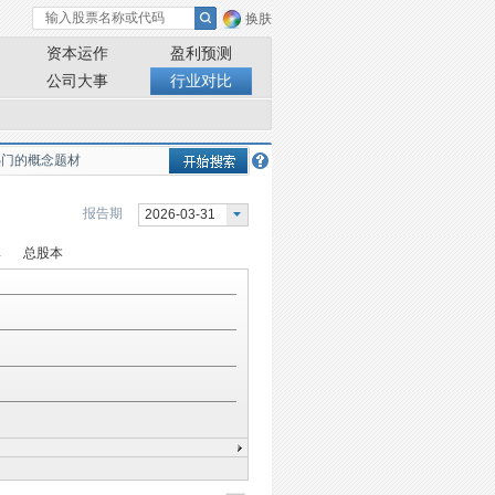
换肤
资本运作
盈利预测
公司大事
行业对比
报告期
2026-03-31
率
总股本