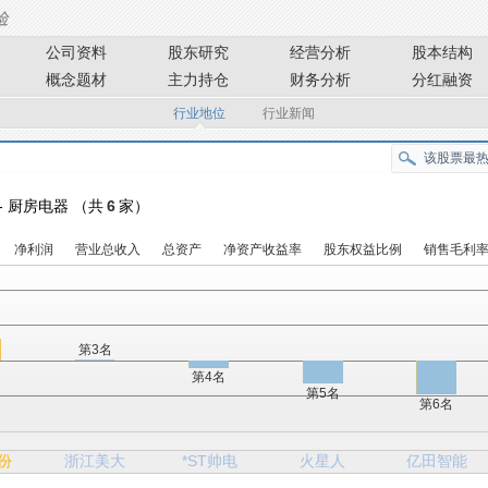
公司资料
股东研究
经营分析
股本结构
概念题材
主力持仓
财务分析
分红融资
行业地位
行业新闻
-- 厨房电器 （共
6
家）
净利润
营业总收入
总资产
净资产收益率
股东权益比例
销售毛利
第3名
第4名
第5名
第6名
份
浙江美大
*ST帅电
火星人
亿田智能