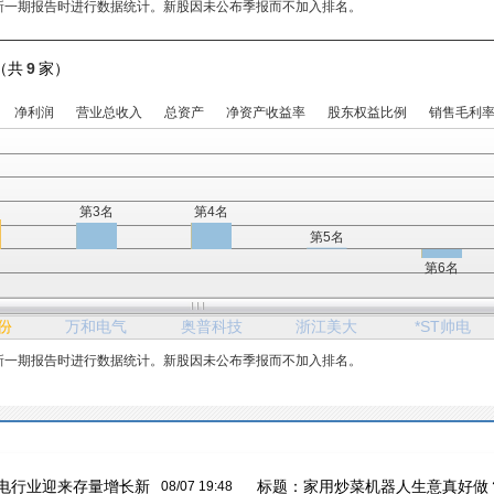
新一期报告时进行数据统计。新股因未公布季报而不加入排名。
（共
9
家）
净利润
营业总收入
总资产
净资产收益率
股东权益比例
销售毛利
第3名
第4名
第5名
第6名
份
万和电气
奥普科技
浙江美大
*ST帅电
新一期报告时进行数据统计。新股因未公布季报而不加入排名。
电行业迎来存量增长新
标题：
家用炒菜机器人生意真好做
08/07 19:48