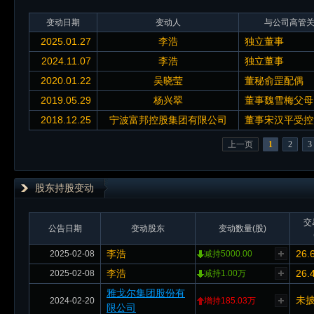
变动日期
变动人
与公司高管
2025.01.27
李浩
独立董事
2024.11.07
李浩
独立董事
2020.01.22
吴晓莹
董秘俞罡配偶
2019.05.29
杨兴翠
董事魏雪梅父母
2018.12.25
宁波富邦控股集团有限公司
董事宋汉平受控
上一页
1
2
3
股东持股变动
交
公告日期
变动股东
变动数量(股)
李浩
26.
2025-02-08
减持5000.00
李浩
26.
2025-02-08
减持1.00万
雅戈尔集团股份有
未
2024-02-20
增持185.03万
限公司