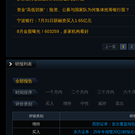
资金“高低切换”：险资、公募与国家队为何集体抢筹银行股？
宁波银行：7月31日获融资买入1.65亿元
8月金股曝光！603259，多家机构看好
上一页
1
2
研报列表
全部报告
一个月内
二个月内
三个月内
六个
时间排序
买入
增持
中性
减持
卖出
评价类别
评级类别
研
增持
西部证券：首次覆盖报
买入
东方证券：25年年报暨26Q1财报