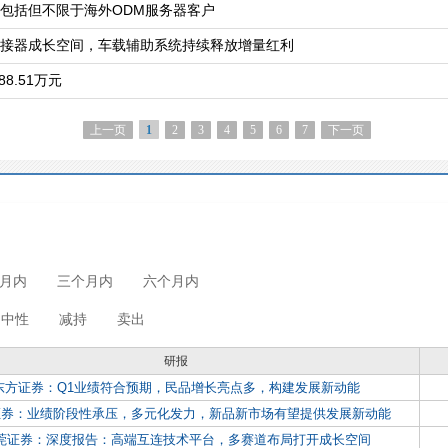
包括但不限于海外ODM服务器客户
接器成长空间，车载辅助系统持续释放增量红利
8.51万元
上一页
2
3
4
5
6
7
下一页
1
月内
三个月内
六个月内
中性
减持
卖出
研报
东方证券：Q1业绩符合预期，民品增长亮点多，构建发展新动能
证券：业绩阶段性承压，多元化发力，新品新市场有望提供发展新动能
莞证券：深度报告：高端互连技术平台，多赛道布局打开成长空间