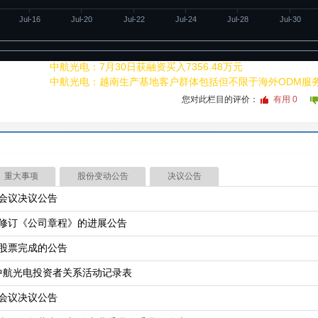
Jul-16
Jul-20
Jul-22
Jul-24
Jul-28
Jul-30
731
01:04
中航光电：7月30日获融资买入7356.48万元
731
00:01
中航光电：越南生产基地客户群体包括但不限于海外ODM服
您对此栏目的评价：
有用
0
重大事项
股份变动公告
决议公告
会议决议公告
修订《公司章程》的进展公告
股票完成的公告
4日中航光电投资者关系活动记录表
会议决议公告