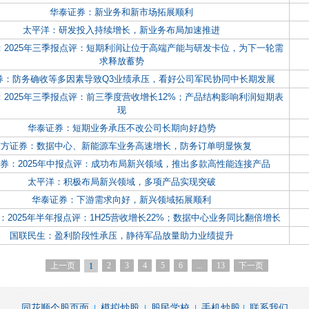
华泰证券：新业务和新市场拓展顺利
太平洋：研发投入持续增长，新业务布局加速推进
：2025年三季报点评：短期利润让位于高端产能与研发卡位，为下一轮需
求释放蓄势
券：防务确收等多因素导致Q3业绩承压，看好公司军民协同中长期发展
：2025年三季报点评：前三季度营收增长12%；产品结构影响利润短期表
现
华泰证券：短期业务承压不改公司长期向好趋势
东方证券：数据中心、新能源车业务高速增长，防务订单明显恢复
券：2025年中报点评：成功布局新兴领域，推出多款高性能连接产品
太平洋：积极布局新兴领域，多项产品实现突破
华泰证券：下游需求向好，新兴领域拓展顺利
：2025年半年报点评：1H25营收增长22%；数据中心业务同比翻倍增长
国联民生：盈利阶段性承压，静待军品放量助力业绩提升
上一页
2
3
4
5
6
...
13
下一页
1
同花顺个股页面
模拟炒股
股民学校
手机炒股
联系我们
|
|
|
|