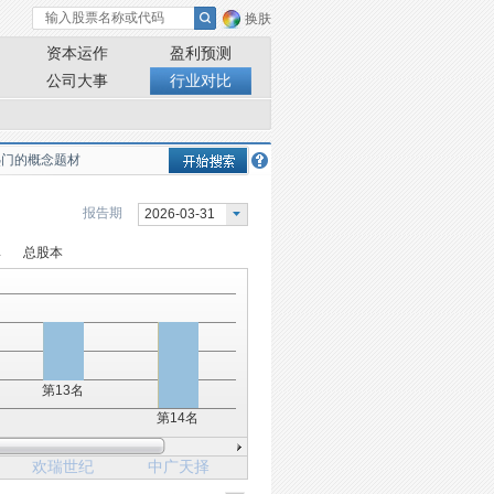
换肤
资本运作
盈利预测
公司大事
行业对比
报告期
2026-03-31
率
总股本
第13名
第14名
欢瑞世纪
中广天择