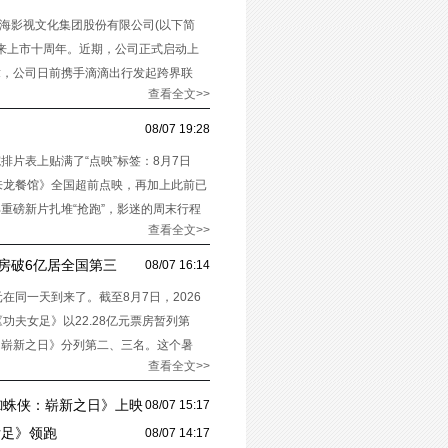
蓝海影视文化集团股份有限公司(以下简
将迎来上市十周年。近期，公司正式启动上
章，公司日前携手滴滴出行发起跨界联
查看全文>>
08/07 19:28
片表上贴满了“点映”标签：8月7日
来龙餐馆》全国超前点映，再加上此前已
重磅新片扎堆“抢跑”，影迷的周末行程
查看全文>>
房破6亿居全国第三
08/07 16:14
在同一天到来了。截至8月7日，2026
功夫女足》以22.28亿元票房暂列第
：崭新之日》分列第二、三名。这个暑
查看全文>>
《蜘蛛侠：崭新之日》上映
08/07 15:17
女足》领跑
08/07 14:17