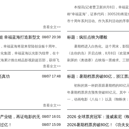
本报讯(记者曹卫新)8月8日，幸福
称“幸福蓝海”，证券代码：300528)
市十周年系列活动。作为系列活动的序
查看全文>>
动。从银幕到座舱，幸
能 幸福蓝海打造新型文
标题：
疯狂点映为哪般
08/07 20:38
8日，幸福蓝海将迎来登陆创业板十周年。
暑期档进入白热化。这个周末，影院排
文化集团，幸福蓝海以光影为纽带，在十
《去你的岛》开启点映，8月8日《欢迎
蓝海累计推出精品影视剧超百部，获得飞
刷屏的《奥德赛》点映场一票难求。三部
查看全文>>
表几乎要排不开了。
亮真功
标题：
暑期档票房破80亿，浙江票
08/07 17:48
初秋的第一杯奶茶跟暑期档的80亿元
年暑期档票房含预售突破80亿元。其中《
一，动画电影《八仙！》以及《蜘蛛侠
查看全文>>
假，因为电
级产业链，再证电影的无
2026 全球票房冠军：漫威索尼
08/07 16:01
7 天收获 78 亿人民币票房
房过亿！
2026暑期档票房破80亿！《功夫
08/07 15:09