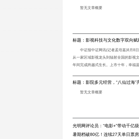
暂无文章概要
标题：
影视科技与文化数字双向赋
化科技集团
中证报中证网讯(记者孟培嘉)8月
从一家区域影视龙头到辐射全国的影视
年间完成跨越式生长。上市十年，幸福
天奖、金鹰奖、白玉兰奖
标题：
影院多元经营，“八仙过海”
暂无文章概要
光明网评论员：“电影+”带动千亿
可取代
暑期档破80亿！连续27天单日票