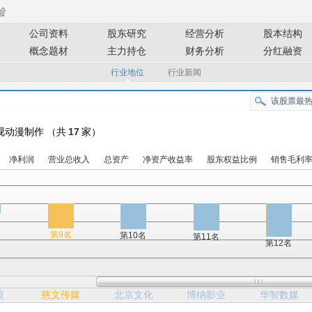
公司资料
股东研究
经营分析
股本结构
概念题材
主力持仓
财务分析
分红融资
行业地位
行业新闻
 影视动漫制作 （共
17
家）
净利润
营业总收入
总资产
净资产收益率
股东权益比例
销售毛利
第9名
第10名
第11名
第12名
谊
慈文传媒
北京文化
博纳影业
华智数媒