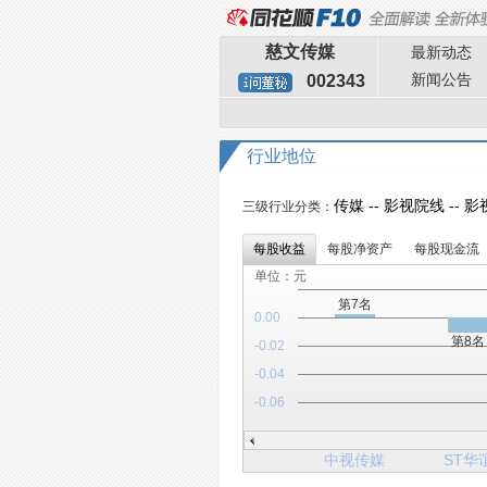
慈文传媒
最新动态
新闻公告
002343
行业地位
传媒 -- 影视院线 --
三级行业分类：
每股收益
每股净资产
每股现金流
单位：元
第7名
0.00
第8名
-0.02
-0.04
-0.06
中视传媒
ST华