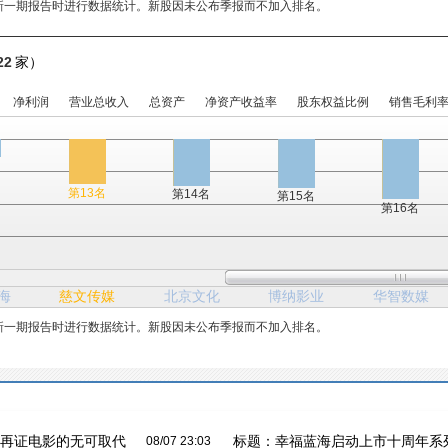
新一期报告时进行数据统计。新股因未公布季报而不加入排名。
22
家）
净利润
营业总收入
总资产
净资产收益率
股东权益比例
销售毛利
名
第13名
第14名
第15名
第16名
海
慈文传媒
北京文化
博纳影业
华智数媒
新一期报告时进行数据统计。新股因未公布季报而不加入排名。
，再证电影的无可取代
标题：
幸福蓝海启动上市十周年系
08/07 23:03