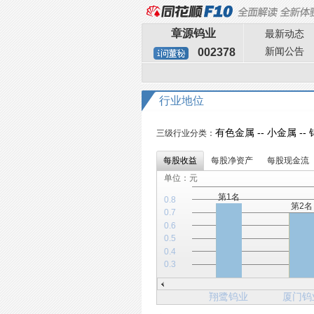
章源钨业
最新动态
新闻公告
002378
行业地位
有色金属 -- 小金属 --
三级行业分类：
每股收益
每股净资产
每股现金流
单位：元
第1名
0.8
第2名
0.7
0.6
0.5
0.4
0.3
翔鹭钨业
厦门钨