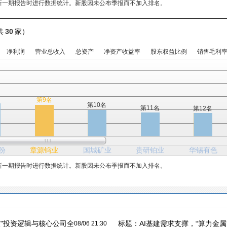
新一期报告时进行数据统计。新股因未公布季报而不加入排名。
共
30
家）
净利润
营业总收入
总资产
净资产收益率
股东权益比例
销售毛利
第9名
第10名
第11名
第12名
份
章源钨业
国城矿业
贵研铂业
华锡有色
新一期报告时进行数据统计。新股因未公布季报而不加入排名。
核"投资逻辑与核心公司全
标题：
AI基建需求支撑，“算力金属
08/06 21:30