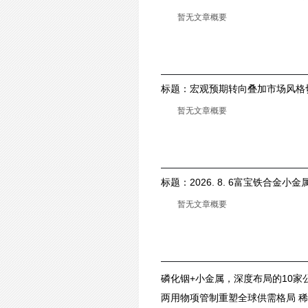
景
暂无文章概要
标题：
宏观预期转向叠加市场风格
板块
暂无文章概要
标题：
2026. 8. 6富宝铁合金
持，镁市提振乏力
暂无文章概要
磷化铟+小金属，深度布局的10家
两用物项管制重塑全球供需格局 稀