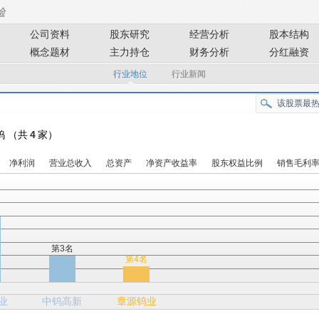
公司资料
股东研究
经营分析
股本结构
概念题材
主力持仓
财务分析
分红融资
行业地位
行业新闻
 钨 （共
4
家）
净利润
营业总收入
总资产
净资产收益率
股东权益比例
销售毛利
第3名
第4名
业
中钨高新
章源钨业