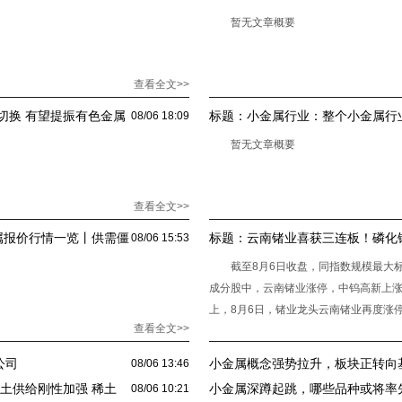
暂无文章概要
查看全文>>
切换 有望提振有色金属
标题：
小金属行业：整个小金属行
08/06 18:09
两三年里很难放松
暂无文章概要
查看全文>>
小金属报价行情一览丨供需僵
标题：
云南锗业喜获三连板！磷化
08/06 15:53
属板块行情能否延续？
截至8月6日收盘，同指数规模最大标的—
成分股中，云南锗业涨停，中钨高新上涨8.
上，8月6日，锗业龙头云南锗业再度涨
查看全文>>
公司
小金属概念强势拉升，板块正转向
08/06 13:46
土供给刚性加强 稀土
小金属深蹲起跳，哪些品种或将率
08/06 10:21