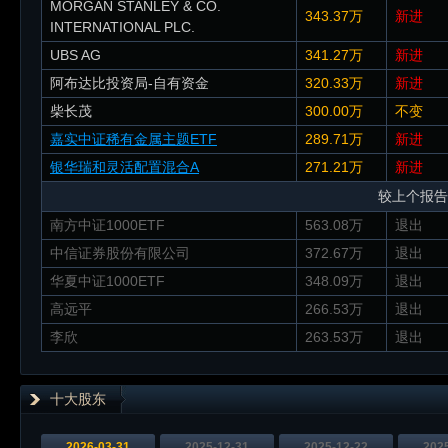
MORGAN STANLEY & CO.
343.37万
新进
INTERNATIONAL PLC.
UBS AG
341.27万
新进
阿布达比投资局-自有资金
320.33万
新进
柴长茂
300.00万
不变
嘉实中证稀有金属主题ETF
289.71万
新进
银华瑞和灵活配置混合A
271.21万
新进
较上个报告
南方中证1000ETF
563.08万
退出
中信证券股份有限公司
372.67万
退出
华夏中证1000ETF
348.09万
退出
高远平
266.53万
退出
李欣
263.53万
退出
十大股东
2026-03-31
2025-12-31
2025-12-22
202