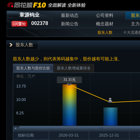
章源钨业
最新动态
公司资料
股东
002378
新闻公告
概念题材
主力
股东人数
十大流通
股东人数
股东人数越少，则代表筹码越集中，股价越有可能上涨。
股东人数与股价比较
股东人数增减量排名
单位：万户
31.31元
13.75
10.00
6.25
指标\日期
2026-03-31
2025-12-31