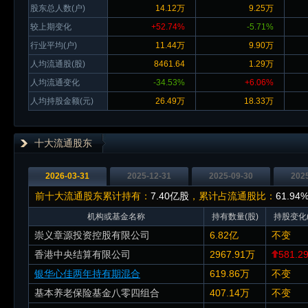
股东总人数(户)
14.12万
9.25万
较上期变化
+52.74%
-5.71%
行业平均(户)
11.44万
9.90万
人均流通股(股)
8461.64
1.29万
人均流通变化
-34.53%
+6.06%
人均持股金额(元)
26.49万
18.33万
十大流通股东
2026-03-31
2025-12-31
2025-09-30
202
前十大流通股东累计持有：
7.40亿股
，累计占流通股比：
61.94
机构或基金名称
持有数量(股)
持股变化(
崇义章源投资控股有限公司
6.82亿
不变
香港中央结算有限公司
2967.91万
581.2
银华心佳两年持有期混合
619.86万
不变
基本养老保险基金八零四组合
407.14万
不变