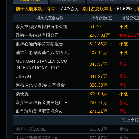
前十大股东累计持有：
7.40亿股
，累计占总股本比：
61.62%
，较
机构或基金名称
持有数量(股)
持股变化(
崇义章源投资控股有限公司
6.82亿
不变
香港中央结算有限公司
2967.91万
581.29
银华心佳两年持有期混合
619.86万
不变
基本养老保险基金八零四组合
407.14万
不变
MORGAN STANLEY & CO.
343.37万
新进
INTERNATIONAL PLC.
UBS AG
341.27万
新进
阿布达比投资局-自有资金
320.33万
新进
柴长茂
300.00万
不变
嘉实中证稀有金属主题ETF
289.71万
新进
银华瑞和灵活配置混合A
271.21万
新进
较上个报
南方中证1000ETF
563.08万
退出
中信证券股份有限公司
372.67万
退出