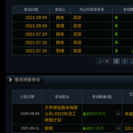
变动日期
变动人
与公司高管关系
变动
2021.09.09
阎冬
高管
2021.09.09
郭维
高管
2021.07.29
阎冬
高管
2021.07.26
阎冬
高管
2021.07.26
郭维
高管
上一页
1
2
股东持股变动
交
公告日期
变动股东
变动数量(股)
天齐锂业股份有限
公司-2022年员工
未披
2026-06-04
减持10.82万
持股计划
郭维
122
2021-09-11
减持7.35万