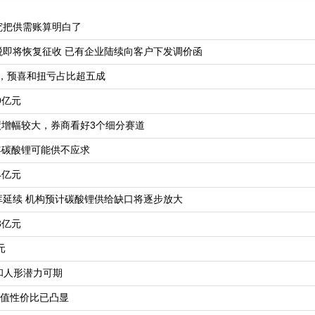
究把供需账算明白了
税即将恢复征收 已有企业陆续向客户下发调价函
炉，预喜和扭亏占比超五成
9亿元
绩增幅较大，券商看好3个细分赛道
年碳酸锂可能供不应求
4亿元
库延续 机构预计碳酸锂供给缺口将逐步放大
3亿元
元
和人形潜力可期
估值性价比已凸显