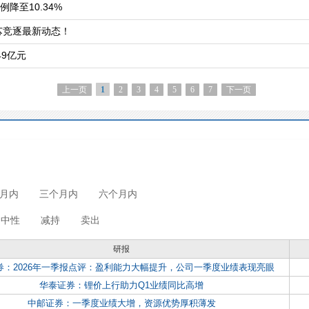
降至10.34%
芯竞逐最新动态！
49亿元
上一页
2
3
4
5
6
7
下一页
1
月内
三个月内
六个月内
中性
减持
卖出
研报
券：2026年一季报点评：盈利能力大幅提升，公司一季度业绩表现亮眼
华泰证券：锂价上行助力Q1业绩同比高增
中邮证券：一季度业绩大增，资源优势厚积薄发