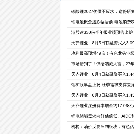
碳酸锂2027仍供不应求，这份研
锂电池概念股跌幅居前 电池消费
港股逾330份半年报业绩预告出
天齐锂业：8月5日获融资买入3.0
净利最高预增49倍！有色龙头业
市场错判了！供给端藏大雷，27
天齐锂业：8月4日获融资买入1.4
锂矿股早盘上扬 旺季需求支撑去
天齐锂业：8月3日获融资买入1.4
天齐锂业注册资本增至约17.06亿
锂电储能需求向好估值低、AIDC
机构：油价反复压制板块，有色