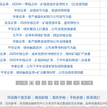
吴证券：2026年一季报点评：矿端资源丰富弹性大，Q1业绩亮眼
华安证券：业绩扭亏为盈，资源优势明显
华泰证券：资产减值向好助力公司扭亏为盈
东吴证券：2025年报点评：矿端资源丰富，盈利弹性大
平安证券：锂价重回上行通道，公司业绩加速修复
太平洋：全球布局锂矿资源，锂盐价格企稳
华泰证券：新产能释放或带动公司业绩修复
平安证券：锂价触底回升，公司单季净利扭亏为盈
证券：2025中报点评：成本优势对冲锂价压力，期待矿端扩产放量
证券：2025半年报点评：矿端持续扩张，下半年盈利将进一步改善
华泰证券：公司下半年业绩有望实现明显修复
平安证券：锂价触底反弹+矿冶量增在即，公司业绩有望回暖
上一页
2
3
4
5
6
...
11
下一页
1
同花顺个股页面
模拟炒股
股民学校
手机炒股
联系我们
|
|
|
|
提供，仅供参考，同花顺金融研究中心力求但不保证数据的完全准确，如有错漏请以中