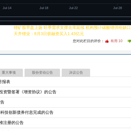
Jul-14
Jul-18
Jul-22
Jul-28
4
03:17
锂矿股早盘上扬 旺季需求支撑去库延续 机构预计碳酸锂供给缺
4
01:50
天齐锂业：8月3日获融资买入1.43亿元
您对此栏目的评价：
有用
10
重大事项
股份变动公告
决议公告
月报表
投资暨签署《增资协议》的公告
预告
期科技创新债券付息完成的公告
准注册的公告