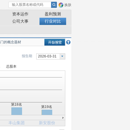
换肤
资本运作
盈利预测
公司大事
行业对比
报告期
2026-03-31
率
总股本
第18名
第19名
丰山集团
新安股份