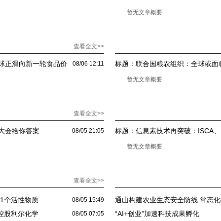
限量
暂无文章概要
查看全文>>
球正滑向新一轮食品价
标题：
联合国粮农组织：全球或面
08/06 12:11
年底开始上涨
暂无文章概要
查看全文>>
大会给你答案
标题：
信息素技术再突破：ISCA、P
08/05 21:05
共探生态诱控新边界
暂无文章概要
查看全文>>
21个活性物质
通山构建农业生态安全防线 常态
08/05 15:49
收
鹤控股利尔化学
“AI+创业”加速科技成果孵化
08/05 07:05