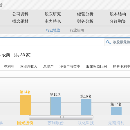
公司资料
股东研究
经营分析
股本结构
概念题材
主力持仓
财务分析
分红融资
行业地位
行业新闻
- 农药 （共
33
家）
净利润
营业总收入
总资产
净资产收益率
股东权益比例
销售毛利
名
第14名
第15名
第16名
第17名
学
国光股份
苏利股份
联化科技
湖南海利