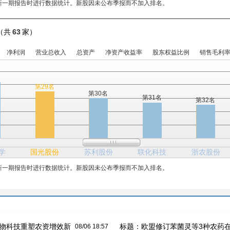
新一期报告时进行数据统计。新股因未公布季报而不加入排名。
（共
63
家）
净利润
营业总收入
总资产
净资产收益率
股东权益比例
销售毛利
名
第29名
第30名
第31名
第32名
学
国光股份
苏利股份
联化科技
浙农股份
新一期报告时进行数据统计。新股因未公布季报而不加入排名。
生物科技重塑农资增效新
标题：
欧盟修订苯菌灵等3种农药
08/06 18:57