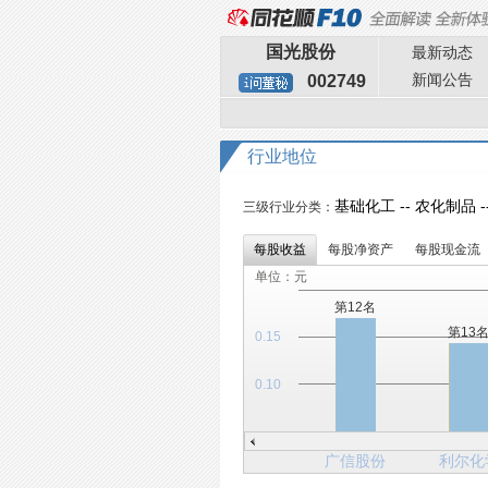
国光股份
最新动态
新闻公告
002749
行业地位
基础化工 -- 农化制品 -
三级行业分类：
每股收益
每股净资产
每股现金流
单位：元
第12名
第13
0.15
0.10
广信股份
利尔化