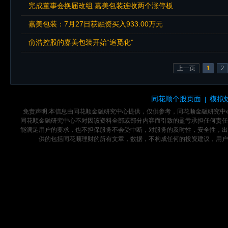
完成董事会换届改组 嘉美包装连收两个涨停板
嘉美包装：7月27日获融资买入933.00万元
俞浩控股的嘉美包装开始“追觅化”
上一页
1
2
同花顺个股页面
模拟
|
免责声明:本信息由同花顺金融研究中心提供，仅供参考，同花顺金融研究
同花顺金融研究中心不对因该资料全部或部分内容而引致的盈亏承担任何责任
能满足用户的要求，也不担保服务不会受中断，对服务的及时性，安全性，出
供的包括同花顺理财的所有文章，数据，不构成任何的投资建议，用户