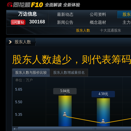
万达信息
最新动态
公司资料
股东
300168
新闻公告
概念题材
主力
股东人数
十大流通股东
股东人数
股东人数越少，则代表筹
股东人数与股价比较
股东人数增减量排名
单位：万户
5.65
5.04元
4.59元
5.50
5.35