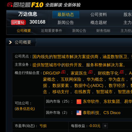
万达信息
最新动态
公司资料
股东
300168
新闻公告
概念题材
主力
公司概要
近期重要事件
新闻公告
财务指标
主力控
公司概要
公司亮点：
主营业务：
提供智慧城市中的软件开发、服务和整体解决方案。
概念行情贴合度：
DRG/DIP
，
家庭医生
，
财税数字化
，
蒙概念
，
互联网保险
，
华为概念
，
华为盘古
，
据
，
数据要素
，
数据中心(AIDC)
，
数字经济
，
念
，
移动支付
，
在线教育
，
智慧城市
，
智慧政
东华软件
、
东软集团
、
易
国内市场（25）
可比公司：
(政务信息化)
泰勒科技
、
CS Disco
国外市场（2）
市盈率(动态)：
亏损
每股收益：
-0.03元