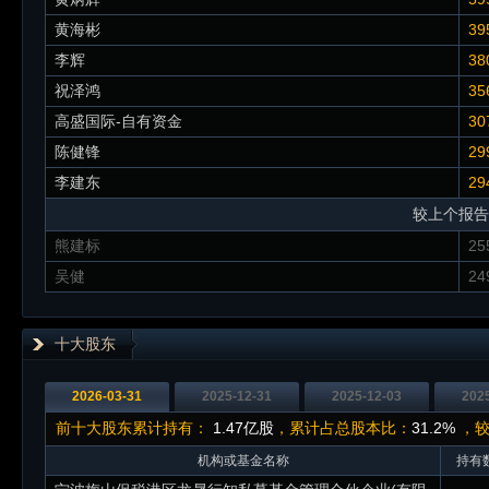
黄海彬
39
李辉
38
祝泽鸿
35
高盛国际-自有资金
30
陈健锋
29
李建东
29
较上个报告
熊建标
25
吴健
24
十大股东
2026-03-31
2025-12-31
2025-12-03
202
前十大股东累计持有：
1.47亿股
，累计占总股本比：
31.2%
，较
机构或基金名称
持有数