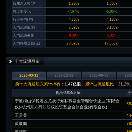
股东总人数(户)
1.39万
1.50万
较上期变化
-7.67%
-5.05%
行业平均(户)
4.33万
4.18万
人均流通股(股)
3.39万
3.13万
人均流通变化
+8.30%
+5.32%
人均持股金额(元)
20.89万
17.66万
十大流通股东
2026-03-31
2025-12-31
2025-09-30
202
前十大流通股东累计持有：
1.47亿股
，累计占流通股比：
31.2%
机构或基金名称
持
宁波梅山保税港区龙晟行知私募基金管理合伙企业(有限合
68
伙)-杭州东方行知股权投资基金合伙企业(有限合伙)
王贵美
44
黄展鹏
78
黄炳辉
59