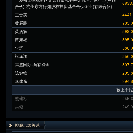
宁波梅山保税港区龙晟行知私募基金管理合伙企业(有限
6833
合伙)-杭州东方行知股权投资基金合伙企业(有限合伙)
王贵美
4441
黄展鹏
783.
黄炳辉
599.
黄海彬
395.
李辉
380.
祝泽鸿
356.
高盛国际-自有资金
307.
陈健锋
299.
李建东
294.
较上个报
熊建标
255.
吴健
249.
控股层级关系