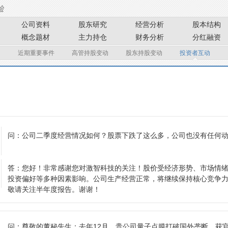
公司资料
股东研究
经营分析
股本结构
概念题材
主力持仓
财务分析
分红融资
近期重要事件
高管持股变动
股东持股变动
投资者互动
问：
公司二季度经营情况如何？股票下跌了这么多，公司也没有任何
答：
您好！非常感谢您对激智科技的关注！股价受经济形势、市场情
投资偏好等多种因素影响。公司生产经营正常，将继续保持核心竞争
敬请关注半年度报告。谢谢！
问：
尊敬的董秘先生：去年12月，贵公司量子点膜打破国外垄断，获