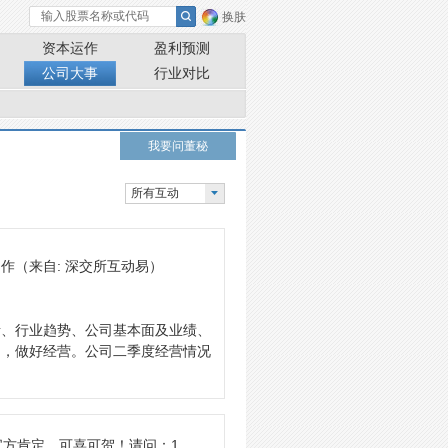
换肤
资本运作
盈利预测
公司大事
行业对比
我要问董秘
所有互动
动作
（来自: 深交所互动易）
绪、行业趋势、公司基本面及业绩、
力，做好经营。公司二季度经营情况
官方肯定，可喜可贺！请问：1、