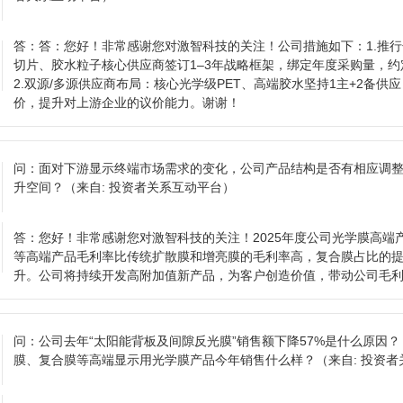
答：
答：您好！非常感谢您对激智科技的关注！公司措施如下：1.推行
切片、胶水粒子核心供应商签订1–3年战略框架，绑定年度采购量，约定
2.双源/多源供应商布局：核心光学级PET、高端胶水坚持1主+2备供
价，提升对上游企业的议价能力。谢谢！
问：
面对下游显示终端市场需求的变化，公司产品结构是否有相应调
升空间？
（来自: 投资者关系互动平台）
答：
您好！非常感谢您对激智科技的关注！2025年度公司光学膜高端
等高端产品毛利率比传统扩散膜和增亮膜的毛利率高，复合膜占比的
升。公司将持续开发高附加值新产品，为客户创造价值，带动公司毛
问：
公司去年“太阳能背板及间隙反光膜”销售额下降57%是什么原因？
膜、复合膜等高端显示用光学膜产品今年销售什么样？
（来自: 投资