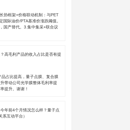
长协框架+价格联动机制：与PET
国际油价/PTA基准价涨跌阈值。
应，国产替代。3.集中集采+联合议
整？高毛利产品的收入占比是否有提
产品占比提高，量子点膜、复合膜
提升带动公司光学膜整体毛利率提
利率提升。谢谢！
 今年前4个月情况怎么样？量子点
者关系互动平台）