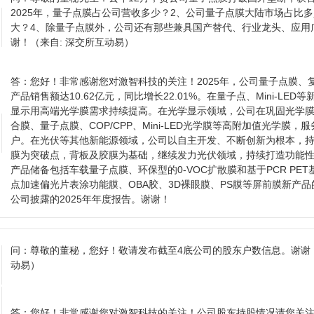
2025年，量子点膜占公司营收多少？2、公司量子点膜大陆市场占比
大？4、除量子点膜外，公司还有那些兼具国产替代、行业龙头、应用
谢！
（来自: 深交所互动易）
答：
您好！非常感谢您对激智科技的关注！2025年，公司量子点膜、
产品销售额达10.62亿元，同比增长22.01%。在量子点、Mini-L
显示用高端光学膜需求持续提高。在光学显示领域，公司在巩固光学
合膜、量子点膜、COP/CPP、Mini-LED光学膜等高附加值光学膜
户。在光伏等其他新能源领域，公司以自主开发、不断创新为根本，
膜为突破点，背板及胶膜为基础，继续发力光伏领域，持续打造功能
产品储备包括车载量子点膜、环保型的0-VOC扩散膜和基于PCR PE
点加速偏光片表涂功能膜、OBA胶、3D裸眼膜、PS膜等屏前膜新产
公司披露的2025年年度报告。谢谢！
问：
尊敬的董秘，您好！敬请发布截至4底公司的股东户数信息。谢谢
动易）
答：
您好！非常感谢您对激智科技的关注！公司股东持股情况请您关