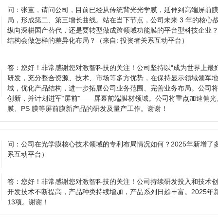
问：
张董，请问公司，目前已经从传统背光光学膜，延伸到高端屏前
局，形成第二、第三增长曲线。站在当下节点，公司未来 3 年的核心
纵向深耕国产替代，还是要转型做成跨领域功能膜的平台型科技企业
结构会做怎样的差异化布局？
（来自: 投资者关系互动平台）
答：
您好！非常感谢您对激智科技的关注！公司坚持以“成为世界上最
研发，充分整合资源、技术、市场等多方优势，在保持显示领域领军
域，优化产品结构，进一步拓展公司业务范围、完善业务布局。公司
创新，并计划进军“屏前”——屏幕前端膜材领域。公司将重点加速偏光
膜、PS 膜等屏前膜新产品的研发及量产工作。谢谢！
问：
公司在光学膜核心技术领域的专利布局情况如何？2025年新增了
系互动平台）
答：
您好！非常感谢您对激智科技的关注！公司持续研发投入和技术
开发技术不断提高，产品种类持续增加，产品系列日趋丰富。2025年
13项。谢谢！