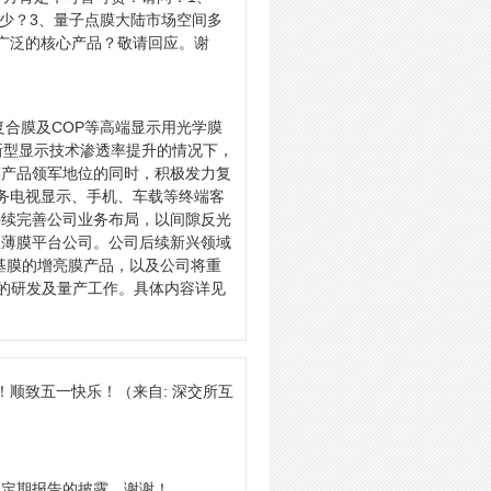
多少？3、量子点膜大陆市场空间多
广泛的核心产品？敬请回应。谢
复合膜及COP等高端显示用光学膜
ED等新型显示技术渗透率提升的情况下，
膜产品领军地位的同时，积极发力复
，服务电视显示、手机、车载等终端客
持续完善公司业务布局，以间隙反光
性薄膜平台公司。公司后续新兴领域
T基膜的增亮膜产品，以及公司将重
品的研发及量产工作。具体内容详见
！顺致五一快乐！
（来自: 深交所互
注定期报告的披露，谢谢！