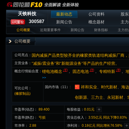
天铁科技
最新动态
公司资料
股东
300587
新闻公告
概念题材
主力
公司概要
近期重要事件
新闻公告
财务指标
主力控
公司概要
公司亮点：
国内减振产品类型较齐全的橡胶类轨道结构减振厂商，
主营业务：
“减振/震业务”和“新能源业务”等产品的生产经营。
概念行情贴合度：
锂电池概念
，
固态电池
，
专精特新
，
>>
祥和实业
、
时代新材
、
海
国内市场（11）
可比公司：
(橡胶制品)
创新源
、
三力士
、
永冠新材
、
市盈率(动态)：
89.400
每股收益：
0.01元
市盈率(静态)：
亏损
营业总收入：
3.55亿元 同比下降0.83%
市净率：
2.88
净利润：
0.18亿元 同比增长76.58%