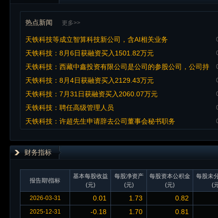
热点新闻
更多>>
天铁科技等成立智算科技新公司，含AI相关业务
天铁科技：8月6日获融资买入1501.82万元
天铁科技：西藏中鑫投资有限公司是公司的参股公司，公司持
有其21.74%的股权
天铁科技：8月4日获融资买入2129.43万元
天铁科技：7月31日获融资买入2060.07万元
天铁科技：聘任高级管理人员
天铁科技：许超先生申请辞去公司董事会秘书职务
财务指标
基本每股收益
每股净资产
每股资本公积金
每股未
报告期\指标
(元)
(元)
(元)
(元
0.01
1.73
0.82
2026-03-31
-0.18
1.70
0.81
2025-12-31