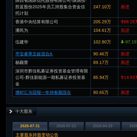
陕西省国际信托股份有限公司-陕国投·
胜蓝股份2025年员工持股集合资金信
247.10万
新进
托计划
香港中央结算有限公司
205.29万
68.25
潘民为
104.61万
新进
伍建华
102.80万
-97.1
平安睿享文娱混合A
90.46万
新进
杨颖蕾
89.17万
新进
深圳市辉佳私募证券投资基金管理有限
公司-辉佳新能源一期私募证券投资基
85.94万
14.93
金
博时汇兴回报一年持有期混合
80.65万
新进
十大股东
2026-07-31
2026-07-21
2026-04-29
202
主要股东持股变动公告