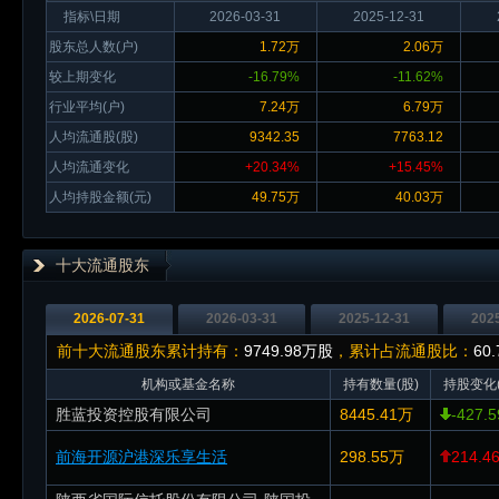
指标\日期
2026-03-31
2025-12-31
股东总人数(户)
1.72万
2.06万
较上期变化
-16.79%
-11.62%
行业平均(户)
7.24万
6.79万
人均流通股(股)
9342.35
7763.12
人均流通变化
+20.34%
+15.45%
人均持股金额(元)
49.75万
40.03万
十大流通股东
2026-07-31
2026-03-31
2025-12-31
202
前十大流通股东累计持有：
9749.98万股
，累计占流通股比：
60
机构或基金名称
持有数量(股)
持股变化(
胜蓝投资控股有限公司
8445.41万
-427.
前海开源沪港深乐享生活
298.55万
214.4