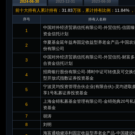
2024-06-30
2023-12-31
2023-06-30
前十大持有人累计持有：
31.83
万张，累计持有比例：
11.84%
，
序号
持有人名称
中国对外经济贸易信托有限公司-外贸信托-信固臻
1
资金信托计划
华夏基金延年益寿固定收益型养老金产品-中国农
2
份有限公司
中国对外经济贸易信托有限公司-外贸信托-财富多
3
合资金信托计划
招商银行股份有限公司-博时中证可转债及可交换
4
型开放式指数证券投资基金
宁波灵均投资管理合伙企业(有限合伙)-灵均进取
5
享1号私募证券投资基金
上海金锝私募基金管理有限公司-金锝尧典20号私
6
资基金
7
胡涛
8
刘明
海富通稳健添利固定收益型养老金产品-中国建设