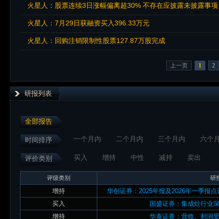
火星人：股票连续3日涨幅偏离超30% 不存在应披露未披露事项
火星人：7月29日获融资买入396.33万元
火星人：回购注销限制性股票127.87万股完成
上一页
1
2
研报列表
全部报告
一个月内
二个月内
三个月内
六个
时间排序
买入
增持
中性
减持
卖出
评价类别
评级类别
研
增持
华创证券：2025年报及2026年一季
买入
国盛证券：集成灶行业
增持
华泰证券：营收、利润