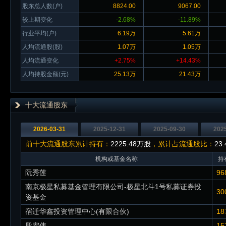
股东总人数(户)
8824.00
9067.00
较上期变化
-2.68%
-11.89%
行业平均(户)
6.19万
5.61万
人均流通股(股)
1.07万
1.05万
人均流通变化
+2.75%
+14.43%
人均持股金额(元)
25.13万
21.43万
十大流通股东
2026-03-31
2025-12-31
2025-09-30
202
前十大流通股东累计持有：
2225.48万股
，累计占流通股比：
23
机构或基金名称
持
阮秀莲
96
南京极星私募基金管理有限公司-极星北斗1号私募证券投
30
资基金
宿迁华鑫投资管理中心(有限合伙)
18
殷宏伟
15