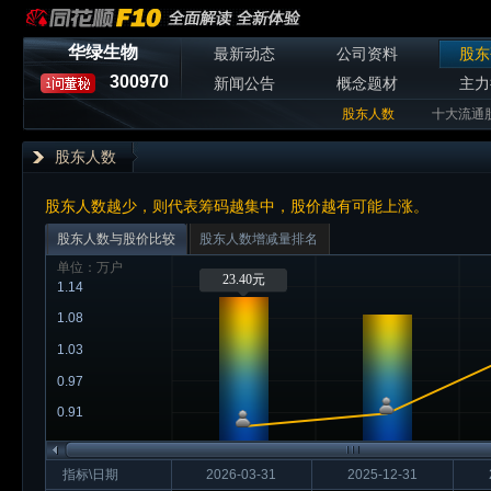
华绿生物
最新动态
公司资料
股东
300970
新闻公告
概念题材
主力
股东人数
十大流通
股东人数
股东人数越少，则代表筹码越集中，股价越有可能上涨。
股东人数与股价比较
股东人数增减量排名
单位：万户
23.40元
1.14
1.08
1.03
0.97
0.91
指标\日期
2026-03-31
2025-12-31