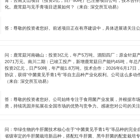
青：云南文山项目（投资2亿，日产50吨）已注册项目公司，技术合
化。鹿茸菇与见手青项目进展如何？
（来自: 深交所互动易）
答：
尊敬的投资者您好。前述项目正在有序建设中，具体进展请关注
问：
鹿茸菇河南确山：投资3亿元，年产5万吨。泗阳四厂：原金针菇
2071万元。南川二期：已竣工投产，新增鹿茸菇日产能约45吨，年总产
投资2亿元，日产50吨，年产能1.8万吨。技术合作：2026年6月1
协议，获得“中菌黄见手青1号”等自主品种产业化权利。公司这么多动
（来自: 深交所互动易）
答：
尊敬的投资者您好。公司始终专注于食用菌产业发展，并根据市
类，持续巩固并拓展在全国市场的优势与竞争力。感谢您对公司的关
问：
华绿生物的牛肝菌技术核心在于“中菌黄见手青1号”等品种的完全
省级审定的牛肝菌栽培新品种，搭配红牛肝菌、黑牛肝菌的配套栽培