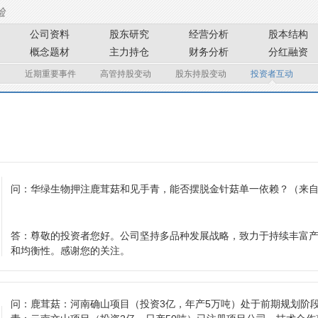
公司资料
股东研究
经营分析
股本结构
概念题材
主力持仓
财务分析
分红融资
近期重要事件
高管持股变动
股东持股变动
投资者互动
问：
华绿生物押注鹿茸菇和见手青，能否摆脱金针菇单一依赖？
（来自
答：
尊敬的投资者您好。公司坚持多品种发展战略，致力于持续丰富
和均衡性。感谢您的关注。
问：
鹿茸菇：河南确山项目（投资3亿，年产5万吨）处于前期规划阶