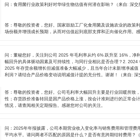
问：
食用菌行业政策利好对华绿生物估值有何潜在影响？
（来自: 深
答：
尊敬的投资者，您好。国家鼓励工厂化食用菌及设施农业的政策
场份额并增强成长预期，从而对估值起到底部支撑和正向催化作用。
问：
董秘您好，关注到公司 2025 年毛利率从约 6% 跃升至 16%，
幅回升的具体驱动因素及可持续性，与同行业相比是否合理？2. 2024 年
2025 年存货余额增长但减值准备大幅减少，且当年合计未新增净减值
利润？请结合产品价格变动说明减值计提的充分性。谢谢！
（来自: 
答：
尊敬的投资者，您好。公司毛利率大幅回升主要是行业回暖所致
性；存货跌价准备转回是因产品价格上涨，按会计准则进行的正常会
情况，请查阅相关定期报告。感谢您对公司的关注。
问：
2025年年报披露，公司本期营业收入变化率与销售费用和管理费
平均水平。请问两者不匹配的原因是什么？是否有意跨期结转费用？
（