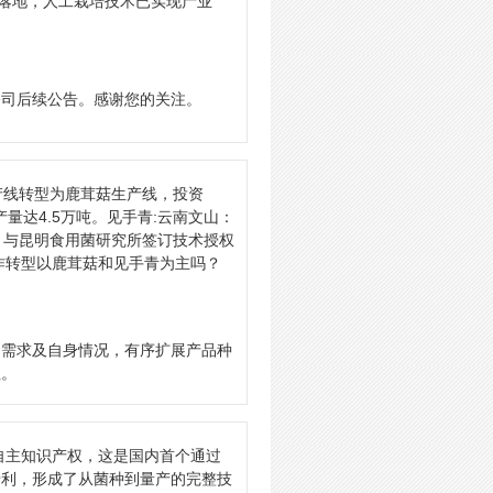
作落地，人工栽培技术已实现产业
公司后续公告。感谢您的关注。
产线转型为鹿茸菇生产线，投资
量达4.5万吨。见手青:云南文山：
7日，与昆明食用菌研究所签订技术授权
作转型以鹿茸菇和见手青为主吗？
场需求及自身情况，有序扩展产品种
注。
自主知识产权，这是国内首个通过
专利，形成了从菌种到量产的完整技