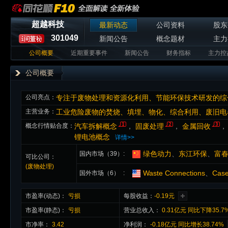
超越科技
最新动态
公司资料
股东
301049
新闻公告
概念题材
主力
公司概要
近期重要事件
新闻公告
财务指标
主力控
公司概要
公司亮点：
专注于废物处理和资源化利用、节能环保技术研发的综
主营业务：
工业危险废物的焚烧、填埋、物化、综合利用、废旧电
概念行情贴合度：
汽车拆解概念
，
固废处理
，
金属回收
锂电池概念
详情>>
绿色动力
、
东江环保
、
富
国内市场（39）
可比公司：
(废物处理)
Waste Connections
、
Case
国外市场（6）
市盈率(动态)：
亏损
每股收益：
-0.19元
市盈率(静态)：
亏损
营业总收入：
0.31亿元 同比下降35.7
市净率：
3.42
净利润：
-0.18亿元 同比增长38.74%