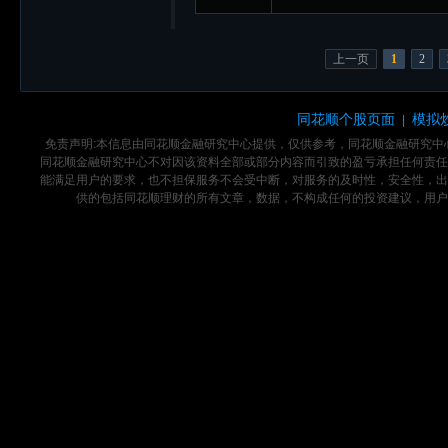
上一页
1
2
同花顺个股页面
模拟
|
免责声明:本信息由同花顺金融研究中心提供，仅供参考，同花顺金融研究
同花顺金融研究中心不对因该资料全部或部分内容而引致的盈亏承担任何责任
能满足用户的要求，也不担保服务不会受中断，对服务的及时性，安全性，出
供的包括同花顺理财的所有文章，数据，不构成任何的投资建议，用户