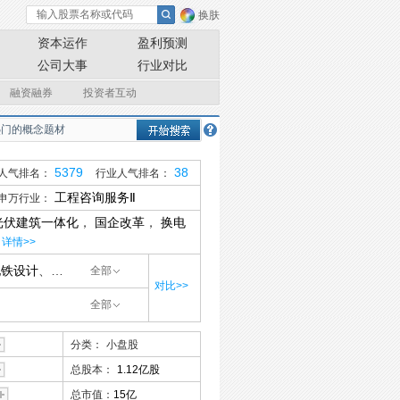
换肤
资本运作
盈利预测
公司大事
行业对比
融资融券
投资者互动
5379
38
人气排名：
行业人气排名：
工程咨询服务Ⅱ
申万行业：
光伏建筑一体化
，
国企改革
，
换电
详情>>
地铁设计
、
奥雅股份
、
尤安设计
、
深城交
、
矩阵股份
、
苏州规划
、
中交设
全部
对比>>
全部
分类：
小盘股
总股本：
1.12亿股
总市值：
15亿