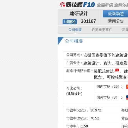
建研设计
最新动态
新闻公告
301167
公司概要
近期重要事件
新
公司概要
公司亮点：
安徽国资委旗下的建筑设
主营业务：
建筑设计、咨询、研发及
概念行情贴合度：
装配式建筑
，
建
概念
，
可控核聚变
国内市场（29）
可比公司：
(建筑设计)
国外市场（3）
市盈率(动态)：
36.972
每
市盈率(静态)：
70.52
营
市净率：
1.59
净