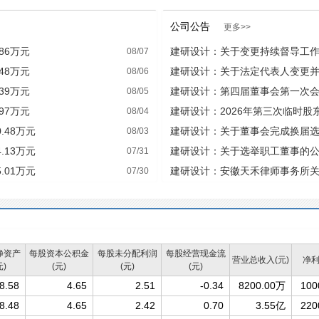
公司公告
更多>>
86万元
建研设计：关于变更持续督导工
08/07
48万元
建研设计：关于法定代表人变更
08/06
39万元
建研设计：第四届董事会第一次
08/05
97万元
建研设计：2026年第三次临时股
08/04
.48万元
建研设计：关于董事会完成换届
08/03
部审计部门负责人、证券事务代
.13万元
建研设计：关于选举职工董事的
07/31
.01万元
建研设计：安徽天禾律师事务所
07/30
股份有限公司2026年第三次临时
净资产
每股资本公积金
每股未分配利润
每股经营现金流
营业总收入(元)
净利
元)
(元)
(元)
(元)
8.58
4.65
2.51
-0.34
8200.00万
100
8.48
4.65
2.42
0.70
3.55亿
220