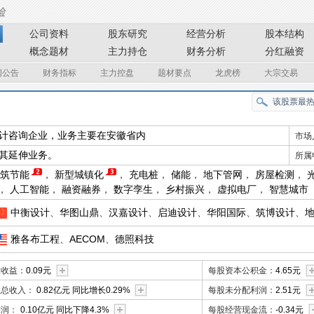
公司资料
股东研究
经营分析
股本结构
概念题材
主力持仓
财务分析
分红融资
闻公告
财务指标
主力控盘
题材要点
龙虎榜
大宗交易
计咨询企业，业务主要在安徽省内
市场
其延伸业务。
所属
筑节能
，
新型城镇化
，
充电桩
，
储能
，
地下管网
，
房屋检测
，
，
人工智能
，
融资融券
，
数字孪生
，
乡村振兴
，
虚拟电厂
，
智慧城市
中衡设计
、
华图山鼎
、
汉嘉设计
、
启迪设计
、
华阳国际
、
筑博设计
、
雅各布工程
、
AECOM
、
德照科技
股收益：
0.09元
每股资本公积金：
4.65元
业总收入：
0.82亿元 同比增长0.29%
每股未分配利润：
2.51元
利润：
0.10亿元 同比下降4.3%
每股经营现金流：
-0.34元