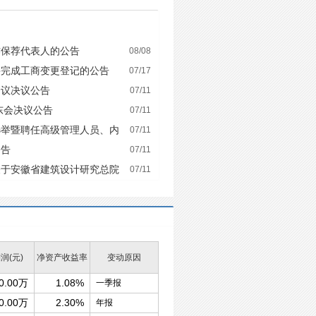
作保荐代表人的公告
08/08
并完成工商变更登记的公告
07/17
会议决议公告
07/11
东会决议公告
07/11
选举暨聘任高级管理人员、内
07/11
表的公告
公告
07/11
关于安徽省建筑设计研究总院
07/11
股东会的法律意见书
润(元)
净资产收益率
变动原因
0.00万
1.08%
一季报
0.00万
2.30%
年报