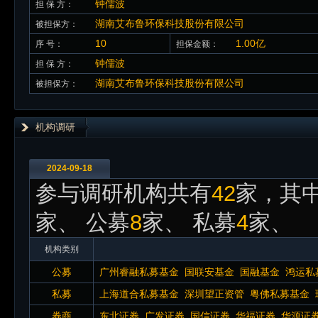
钟儒波
担 保 方：
湖南艾布鲁环保科技股份有限公司
被担保方：
10
1.00亿
序 号：
担保金额：
钟儒波
担 保 方：
湖南艾布鲁环保科技股份有限公司
被担保方：
机构调研
2024-09-18
参与调研机构共有
42
家，其中
家、 公募
8
家、 私募
4
家、
机构类别
公募
广州睿融私募基金
国联安基金
国融基金
鸿运私
私募
上海道合私募基金
深圳望正资管
粤佛私募基金
券商
东北证券
广发证券
国信证券
华福证券
华源证