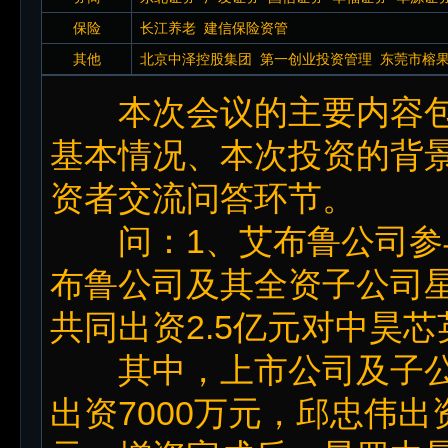
保险
长江养老
建信保险资管
其他
北京中泽控股集团
第一创业投资管理
东莞市榕
岛金光紫金创投
青岛朋元资管
山证(上海)资管
本次会议的主要内容包
益和源资管
上海云门投资
上海睿亿投资
深圳证
基本情况、本次投资的背
资者交流问答环节。
问：1、艾布鲁公司参
布鲁公司及其全资子公司
共同出资2.5亿元对中昊
其中，上市公司及子公司
出资7000万元，邱忠伟出资