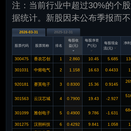
注：当前行业中超过30%的个
据统计。新股因未公布季报而不
2026-03-31
2025-12-31
每股收
每股净资
每股现金
净利
股票代码
股票简称
排名
益(元)
产(元)
流(元)
300475
香农芯创
1
2.860
10.45
5.685
13
301031
中熔电气
2
1.158
16.63
0.4433
1
26
920181
赛英电子
3
0.8300
15.36
0.9145
51
301563
云汉芯城
4
0.7900
19.43
-2.927
68
301099
雅创电子
5
0.4900
9.786
-1.631
301275
汉朔科技
6
0.4292
9.841
1.058
1