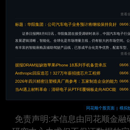
查看全
标题：
华阳集团：公司汽车电子业务预计将继续保持良好
08/06 
增长趋势
证券日报网8月6日讯，华阳集团在接受调研时表示，中国汽车电子行
发展逻辑清晰，智能化、全球化是市场增量主线，仍有较大的市场空间。公
有丰富的智能座舱及辅助驾驶产品线，已形成平台化竞争优势，配套车型、
查看全
品类持续扩展，单车价值量不断
据报DRAM短缺致苹果iPhone 18系列手机备货承压
08/06 
Anthropic回应造芯！327万年薪招揽芯片工程师
08/06 
2026年四川精密注塑模具厂商参考：五家制造企业的能力
08/06 
与特点
当AI遇上材料革命：清研电子从PTFE覆铜板走向AIDC能
08/06 
源生态
同花顺个股页面
模拟
|
免责声明:本信息由同花顺金融