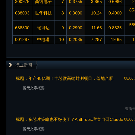
300975
商络电子
7
0.3755
3.865
-0.6986
2
85
688093
世华科技
8
0.3000
10.24
0.4000
58
688800
瑞可达
9
0.2900
11.66
0.8325
001287
中电港
10
0.2085
7.287
-19.65
1
行业新闻
标题：
年产48亿颗！丰芯微高端封测项目，落地合肥
08/06 
暂无文章概要
查看全
标题：
多芯片策略也不好使了？Anthropic官宣自研Claude
08/06 
专用AI芯片
暂无文章概要