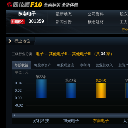
东南电子
最新动态
公司资料
股东
301359
新闻公告
概念题材
主力
行
行业地位
电子 -- 其他电子Ⅱ -- 其他电子Ⅲ （共
34
家）
三级行业分类：
每股收益
每股净资产
每股现金流
净利润
营业总收入
总资
单位：元
第22名
第23名
第24名
第
0.04
0.02
0.00
-0.02
好利科技
旭光电子
东南电子
太