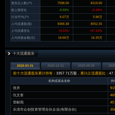
股东总人数(户)
7596.00
8319.00
较上期变化
-8.69%
+0.48%
行业平均(户)
6.07万
5.96万
人均流通股(股)
9366.38
8552.35
人均流通变化
+9.52%
+97.43%
人均持股金额(元)
18.66万
16.35万
十大流通股东
2026-03-31
2025-12-31
2025-09-30
202
前十大流通股东累计持有：
3357.71万股
，累计占流通股比：
47
机构或基金名称
持
张并
91
仇文奎
46
管献尧
45
乐清市众创投资管理合伙企业(有限合伙)
35