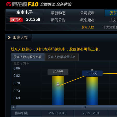
东南电子
最新动态
公司资料
股东
301359
新闻公告
概念题材
主力
股东人数
十大流通
股东人数
股东人数越少，则代表筹码越集中，股价越有可能上涨。
股东人数与股价比较
股东人数增减量排名
单位：万户
0.86
19.92元
19.12元
0.82
0.78
0.73
0.69
指标\日期
2026-03-31
2025-12-31