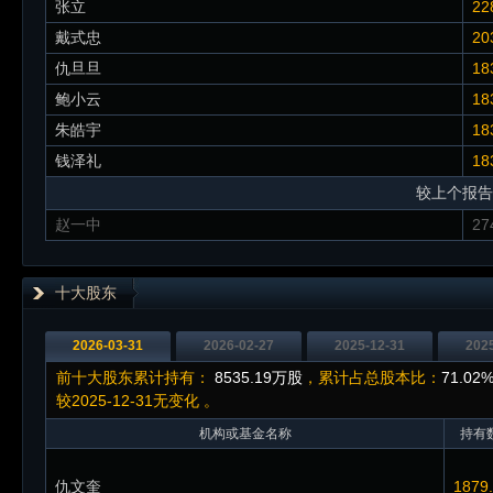
张立
22
戴式忠
20
仇旦旦
18
鲍小云
18
朱皓宇
18
钱泽礼
18
较上个报告
赵一中
27
十大股东
2026-03-31
2026-02-27
2025-12-31
202
前十大股东累计持有：
8535.19万股
，累计占总股本比：
71.02
较2025-12-31无变化
。
机构或基金名称
持有数
仇文奎
1879