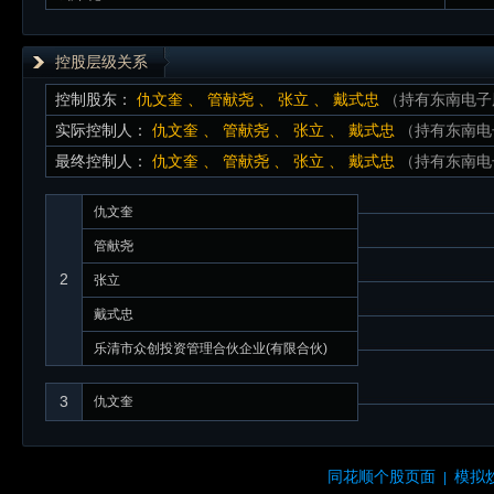
控股层级关系
控制股东：
仇文奎
、
管献尧
、
张立
、
戴式忠
（持有东南电子股份
实际控制人：
仇文奎
、
管献尧
、
张立
、
戴式忠
（持有东南电子
最终控制人：
仇文奎
、
管献尧
、
张立
、
戴式忠
（持有东南电子
仇文奎
管献尧
2
张立
戴式忠
乐清市众创投资管理合伙企业(有限合伙)
3
仇文奎
同花顺个股页面
模拟
|