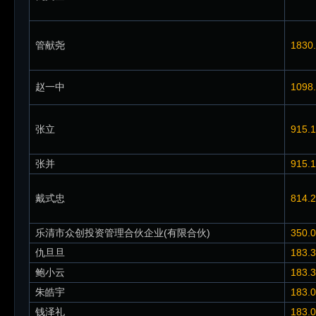
管献尧
1830
赵一中
1098
张立
915.
张并
915.
戴式忠
814.
乐清市众创投资管理合伙企业(有限合伙)
350.
仇旦旦
183.
鲍小云
183.
朱皓宇
183.
钱泽礼
183.