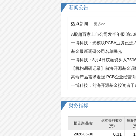
新闻公告
热点新闻
更多>>
A股超百家上市公司发半年报 逾30
一博科技：光模块PCBA业务已进
计到年底具备量产能力
基金最新调研公司名单曝光
一博科技：8月4日获融资买入7506
【机构调研记录】前海开源基金调
高端产品需求走强 PCB企业经营
一博科技：前海开源基金投资者于
财务指标
基本每股收益
每股
报告期\指标
(元)
(
0.31
1
2026-06-30