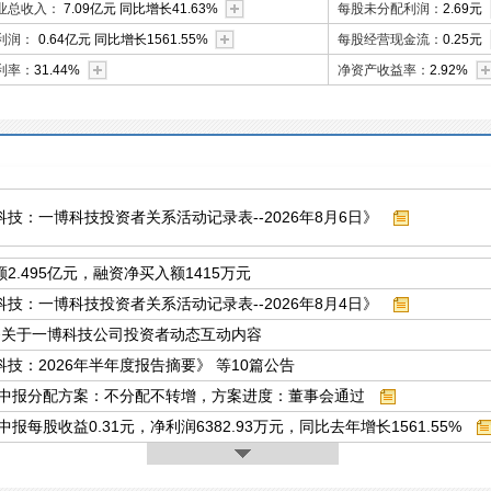
业总收入：
7.09亿元 同比增长41.63%
每股未分配利润：
2.69元
利润：
0.64亿元 同比增长1561.55%
每股经营现金流：
0.25元
利率：
31.44%
净资产收益率：
2.92%
科技：一博科技投资者关系活动记录表--2026年8月6日》
2.495亿元，融资净买入额1415万元
科技：一博科技投资者关系活动记录表--2026年8月4日》
条关于一博科技公司投资者动态互动内容
技：2026年半年度报告摘要》 等10篇公告
6年中报分配方案：不分配不转增，方案进度：董事会通过
年中报每股收益0.31元，净利润6382.93万元，同比去年增长1561.55%