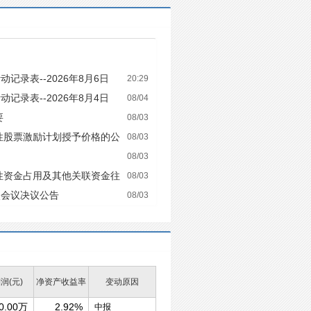
录表--2026年8月6日
20:29
录表--2026年8月4日
08/04
要
08/03
制性股票激励计划授予价格的公
08/03
08/03
营性资金占用及其他关联资金往
08/03
次会议决议公告
08/03
润(元)
净资产收益率
变动原因
0.00万
2.92%
中报