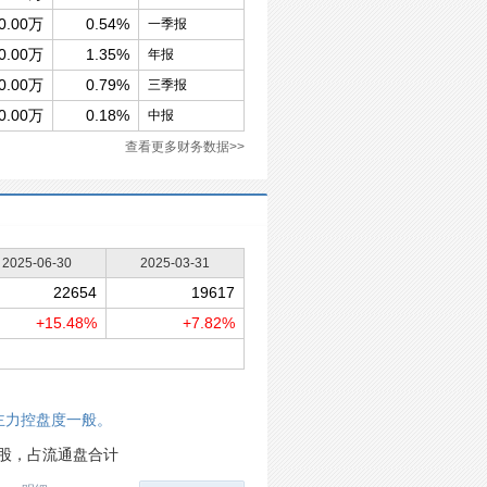
0.00万
0.54%
一季报
0.00万
1.35%
年报
0.00万
0.79%
三季报
0.00万
0.18%
中报
查看更多财务数据>>
2025-06-30
2025-03-31
22654
19617
+15.48%
+7.82%
主力控盘度一般。
万股，占流通盘合计