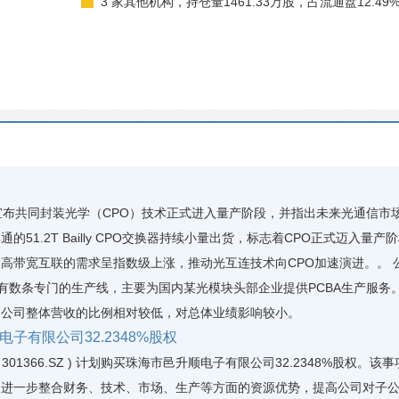
12.49%
3 家其他机构，持仓量1461.33万股，占流通盘12.49
明细 >
布共同封装光学（CPO）技术正式进入量产阶段，并指出未来光通信市
51.2T Bailly CPO交换器持续小量出货，标志着CPO正式迈入量
高带宽互联的需求呈指数级上涨，推动光互连技术向CPO加速演进。。 
设有数条专门的生产线，主要为国内某光模块头部企业提供PCBA生产服务。
占公司整体营收的比例相对较低，对总体业绩影响较小。
子有限公司32.2348%股权
01366.SZ ) 计划购买珠海市邑升顺电子有限公司32.2348%股权
，进一步整合财务、技术、市场、生产等方面的资源优势，提高公司对子