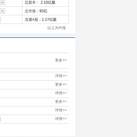
总股本：
2.10亿股
总市值：
93亿
流通A股：
1.17亿股
以上为中报
更多>>
详情>>
更多>>
详情>>
更多>>
详情>>
详情>>