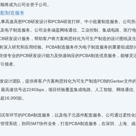
升顺将成为公司全资子公司。
装配制造服务
高速高密PCB研发设计和PCBA研发打样、中小批量制造服务。公司
计及电子制造服务。公司业务涵盖网络通信、工业控制、集成电路、医疗
CB研发设计服务，帮助客户将方案构思转化为可生产制造的设计图纸及
具有深入研究和应用经验。PCBA制造服务作为电子制造服务的重要组成部
司凭借专业的PCB研发设计能力及快速响应的PCBA制造优质服务，能够
的引领者。
发设计团队，提供将客户方案构思转化为可生产制造PCB的Gerber文件的
、最高速信号达224Gbps，项目经验覆盖集成电路、人工智能、网络通
16,000款。
等环节的PCBA制造服务，以及电子元器件配套服务。公司通过柔性化P
管理系统，协同SMT快件业务，打造PCBA制造服务，在深圳、上海、