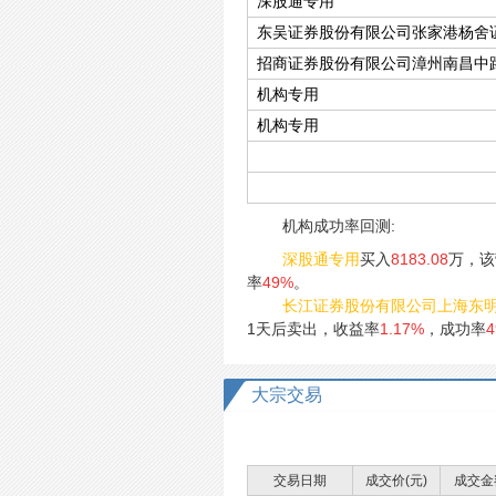
深股通专用
东吴证券股份有限公司张家港杨舍
招商证券股份有限公司漳州南昌中
机构专用
机构专用
机构成功率回测:
深股通专用
买入
8183.08
万，该
率
49%
。
长江证券股份有限公司上海东
1天后卖出，收益率
1.17%
，成功率
大宗交易
交易日期
成交价(元)
成交金