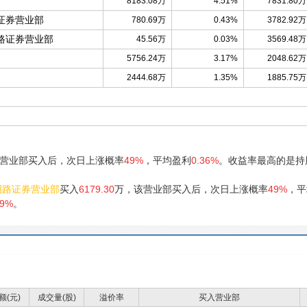
8183.08万
4.51%
7831.80万
证券营业部
780.69万
0.43%
3782.92万
路证券营业部
45.56万
0.03%
3569.48万
5756.24万
3.17%
2048.62万
2444.68万
1.35%
1885.75万
营业部买入后，次日上涨概率
49%
，平均盈利
0.36%
。收益率最高的是持
明路证券营业部
买入
6179.30
万，该营业部买入后，次日上涨概率
49%
，平
49%
。
额(元)
成交量(股)
溢价率
买入营业部