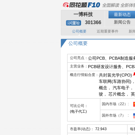
一博科技
最新动态
新闻公告
301366
公司概要
近期重要事件
新
公司概要
公司亮点：
主营业务：
PCB研发设计服务、PC
概念行情贴合度：
共封装光学(CPO)
车联网(车路协同)
概念
，
汽车电子
，
驶
，
芯片概念
，
英
国内市场（22）
可比公司：
(电子代工)
国外市场（7）
市盈率(动态)：
72.943
每