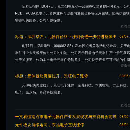
向通信设备等应用领域
证券日报网讯8月7日，嘉立创在互动平台回答投资者提问时表示，公
PCB、PCBA及电子元器件业务可以面向通信设备等应用领域。如果该领域
需要相关服务，公司可以提供。
查看全
标题：
深圳华强：元器件价格上涨则会进一步促进整体出
08/07 
货金额增加
8月7日，深圳华强（000062.SZ）发布投资者关系活动记录表。关于
器件行业大规模涨价对公司的影响，公司表示目前电子元器件产业景气度高
处于通胀期。作为本土电子元器件分销龙头，公司位于产业不可或缺的中间
查看全
节，将从产业整体通
标题：
元件板块再度拉升，景旺电子涨停
08/06 
元件板块再度拉升，景旺电子涨停，宝鼎科技、本川智能、方正科技、
电子、威尔高、泰晶科技跟涨。
查看全
一文看懂南通市电子元器件产业发展现状与投资机会前瞻
08/05 
（附电子元器件产业现状、空间布局、投资机会分析等）
元件板块持续走高，东晶电子直线涨停
08/04 