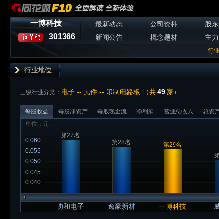
一博科技
最新动态
公司资料
股东
301366
新闻公告
概念题材
主力
行
行业地位
电子 -- 元件 -- 印制电路板 （共
49
家）
三级行业分类：
每股收益
每股净资产
每股现金流
净利润
营业总收入
总资
单位：元
第27名
0.060
第28名
第29名
0.055
第
0.050
0.045
0.040
协和电子
逸豪新材
一博科技