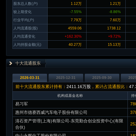
股东总人数(户)
1.12万
1.21万
较上期变化
-7.55%
-8.86%
行业平均(户)
7.79万
7.60万
人均流通股(股)
4559.06
1738.12
人均流通变化
+162.30%
+9.72%
人均持股金额(元)
40.27万
15.13万
十大流通股东
2026-03-31
2025-12-31
2025-09-30
202
前十大流通股东累计持有：
2411.16万股
，累计占流通股比：
47
机构或基金名称
持
易习军
78
惠州市德赛西威汽车电子股份有限公司
37
清石资产管理(上海)有限公司-东莞勤合创业投资中心(有限
25
合伙)
中山永辉化工股份有限公司
18