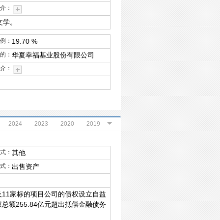
介：
文学。
例：
19.70 %
的：
华夏幸福基业股份有限公司
介：
2024
2023
2020
2019
2017
2016
2015
2014
式：
其他
2011
2004
式：
出售资产
及11家标的项目公司的债权设立自益
总额255.84亿元超出抵偿金融债务