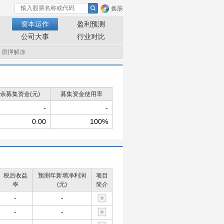
换肤
资本运作
盈利预测
公司大事
行业对比
质押解冻
余募集资金(元)
募集资金使用率
-
-
0.00
100%
税后收益
预测年新增净利润
项目
率
(元)
简介
-
-
-
-