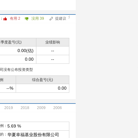
：
有用
2
没用
39
提建议
季度盈亏(元)
业绩影响
0.00(估)
--
0.00
--
司没有公布投资类型
例
综合盈亏(元)
--%
0.00
2019
2018
2009
2006
例：
5.69 %
的：
华夏幸福基业股份有限公司