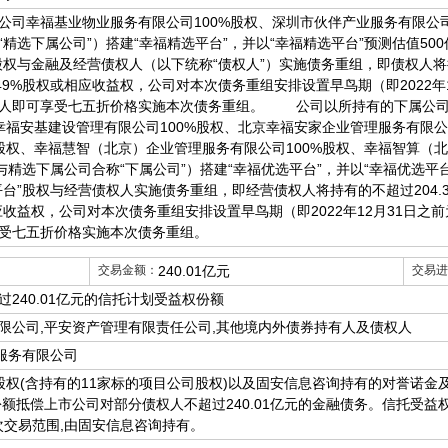
幸福基业物业服务有限公司100%股权、深圳市伙伴产业服务有限公司
“精选下属公司”）搭建“幸福精选平台”，并以“幸福精选平台”预测估值50
的股权与金融及经营债权人（以下统称“债权人”）实施债务重组，即债权人将
49%股权或相应收益权，公司对本次债务重组安排设置早鸟期（即2022年
权人即可享受七五折价格实施本次债务重组。 公司以所持有的下属公司
京幸福安基建设管理有限公司100%股权、北京幸福安家企业管理服务有限公
%股权、幸福慧智（北京）企业管理服务有限公司100%股权、幸福智算（北
与精选下属公司合称“下属公司”）搭建“幸福优选平台”，并以“幸福优选平台”
台”股权与经营债权人实施债务重组，即经营债权人将持有的不超过204.
应收益权，公司对本次债务重组安排设置早鸟期（即2022年12月31日
受七五折价格实施本次债务重组。
交易金额：
240.01亿元
交易进
240.01亿元的信托计划受益权份额
限公司,平安资产管理有限责任公司,其他境内外债券持有人及债权人
服务有限公司
%股权(含持有的11家标的项目公司股权)以及固安信息咨询持有的对誉诺金
额抵偿上市公司对部分债权人不超过240.01亿元的金融债务。信托受益权
本次交易范围,由固安信息咨询持有。