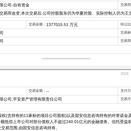
限公司-自有资金
交易简
交易而改变;本次交易后,公司控股股东仍为华夏控股、实际控制人仍为王
交易金额：
1377015.51 万元
转让比
司
交易标
司
交易简
2026
2018
交易金额：
--
支付方
2013
限公司,平安资产管理有限责任公司
交易方
%股权(含持有的11家标的项目公司股权)以及固安信息咨询持有的对誉诺金
额抵偿上市公司对部分债权人不超过240.01亿元的金融债务。信托受益权
本次交易范围,由固安信息咨询持有。