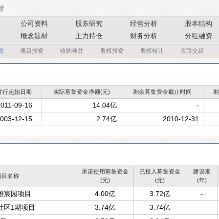
公司资料
股东研究
经营分析
股本结构
概念题材
主力持仓
财务分析
分红融资
源
项目投资
收购兼并
股权投资
股权转让
关联交易
发行起始日期
实际募集资金净额(元)
剩余募集资金截止时间
剩
011-09-16
14.04亿
-
003-12-15
2.74亿
2010-12-31
承诺使用募集资金
已投入募集资金
建设期
项目名称
(元)
(元)
(年)
雅宸园项目
4.00亿
3.72亿
-
社区1期项目
3.74亿
3.74亿
-