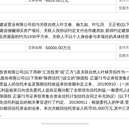
交易金额：
4825.00万元
支付方
交易方
建设置业有限公司拟与关联自然人叶立春、杨九如、叶弘历、王正初(以下合称
建设缦樾湖滨房产项目。关联人按协议约定支付合作建房款,获得约定建筑
,对应房屋面积约为1930平方米。关联人不以个人身份参与本项目的具体经
交易金额：
50000.00万元
支付方
交易方
资有限公司(以下简称“汇浩投资”或“乙方”)及关联自然人叶林芳拟作为一
股份有限公司(以下简称“陕西信托”)设立的“陕国投·正灏71号证券投资集
先受益人的信托本金及预期信托收益承担差额补足义务。 20190910：(一
信托利益核算日向优先委托人提前足额分配了全部优先信托利益,一般委托人
国投.正灏71号证券投资集合资金信托计划信托合同之补充协议》(以下简
信托利益后的相关事宜进行了约定。 20190911：根据委托人的申请,受
赎回信托资金的业务。本次共赎回信托资金人民币35,000万元,其中汇浩投
元。