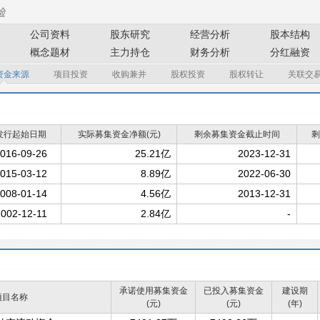
公司资料
股东研究
经营分析
股本结构
概念题材
主力持仓
财务分析
分红融资
资金来源
项目投资
收购兼并
股权投资
股权转让
关联交
发行起始日期
实际募集资金净额(元)
剩余募集资金截止时间
剩
016-09-26
25.21亿
2023-12-31
015-03-12
8.89亿
2022-06-30
008-01-14
4.56亿
2013-12-31
002-12-11
2.84亿
-
承诺使用募集资金
已投入募集资金
建设期
项目名称
(元)
(元)
(年)