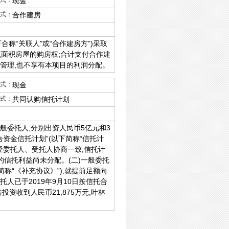
式：
现金
式：
合作建房
“关联人”或“合作建房方”)采取
面积房屋的购房权;合计支付合作建
营管理,也不享有本项目的利润分配。
式：
现金
式：
共同认购信托计划
般委托人,分别出资人民币5亿元和3
合资金信托计划”(以下简称“信托计
)经委托人、受托人协商一致,信托计
的信托利益尚未分配。(二)一般委托
称“《补充协议》”),就提前足额向
托人已于2019年9月10日按信托合
资收到人民币21,875万元,叶林