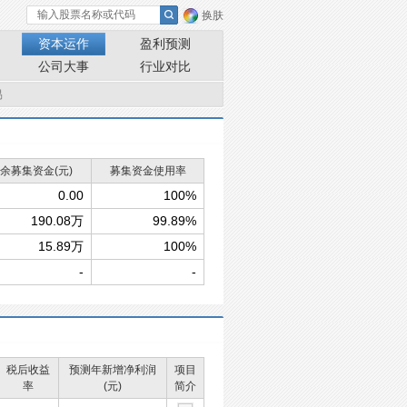
换肤
资本运作
盈利预测
公司大事
行业对比
易
余募集资金(元)
募集资金使用率
0.00
100%
190.08万
99.89%
15.89万
100%
-
-
税后收益
预测年新增净利润
项目
率
(元)
简介