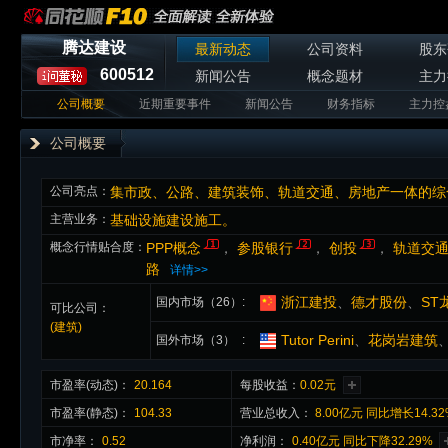
腾达建设
最新动态
公司资料
股东
600512
新闻公告
概念题材
主力
公司概要
近期重要事件
新闻公告
财务指标
主力控
公司概要
公司亮点：
集市政、公路、建筑装饰、轨道交通、房地产一体的综
主营业务：
基础设施建设施工。
概念行情贴合度：
PPP概念
，
参股银行
，
创投
，
轨道交
路
详情>>
浙江建投
、
德才股份
、
ST
国内市场（26）
可比公司：
(建筑)
Tutor Perini
、
花岗岩建筑
国外市场（3）
市盈率(动态)：
20.164
每股收益：
0.02元
市盈率(静态)：
104.33
营业总收入：
8.00亿元 同比增长14.3
市净率：
0.52
净利润：
0.40亿元 同比下降32.29%