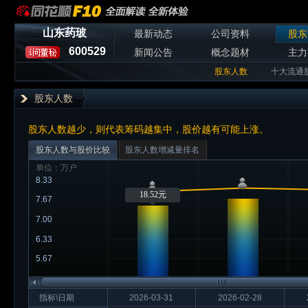
山东药玻
最新动态
公司资料
股东
600529
新闻公告
概念题材
主力
股东人数
十大流通
股东人数
股东人数越少，则代表筹码越集中，股价越有可能上涨。
股东人数与股价比较
股东人数增减量排名
单位：万户
8.33
18.52元
7.67
7.00
6.33
5.67
指标\日期
2026-03-31
2026-02-28