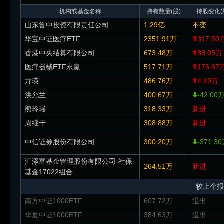
机构或基金名称
持有数量(股)
持股变化(
山东鲁中投资有限责任公司
1.29亿
不变
华宝中证医疗ETF
2351.91万
317.50
香港中央结算有限公司
673.48万
38.05万
医疗器械ETF永赢
517.71万
176.67
亓瑛
486.76万
4.49万
洪允兰
400.67万
-42.00
熊玲瑶
318.33万
新进
周继干
308.88万
新进
中信证券股份有限公司
300.20万
-371.3
汇添富基金管理股份有限公司-社保
264.51万
新进
基金17022组合
较上个报
南方中证1000ETF
607.72万
退出
华夏中证1000ETF
384.63万
退出