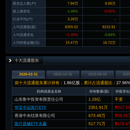
股东总人数(户)
7.94万
8.06万
较上期变化
-1.46%
+0.85%
行业平均(户)
3.26万
-
人均流通股(股)
8355.02
8232.91
人均流通变化
+1.48%
-0.84%
人均持股金额(元)
15.47万
16.72万
十大流通股东
2026-03-31
2025-12-31
2025-09-30
202
前十大流通股东累计持有：
1.86亿股
，累计占流通股比：
27.96
机构或基金名称
持有数量(股)
持股变化(
山东鲁中投资有限责任公司
1.29亿
不变
华宝中证医疗ETF
2351.91万
317.5
香港中央结算有限公司
673.48万
38.05
医疗器械ETF永赢
517.71万
176.6