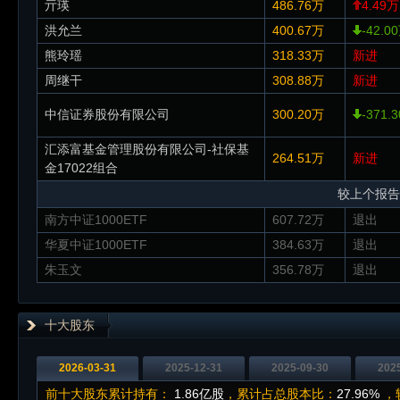
亓瑛
486.76万
4.49万
洪允兰
400.67万
-42.0
熊玲瑶
318.33万
新进
周继干
308.88万
新进
中信证券股份有限公司
300.20万
-371.
汇添富基金管理股份有限公司-社保基
264.51万
新进
金17022组合
较上个报告
南方中证1000ETF
607.72万
退出
华夏中证1000ETF
384.63万
退出
朱玉文
356.78万
退出
十大股东
2026-03-31
2025-12-31
2025-09-30
202
前十大股东累计持有：
1.86亿股
，累计占总股本比：
27.96%
，较