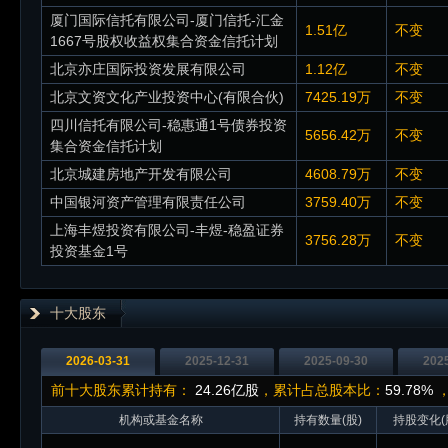
厦门国际信托有限公司-厦门信托-汇金
1.51亿
不变
1667号股权收益权集合资金信托计划
北京亦庄国际投资发展有限公司
1.12亿
不变
北京文资文化产业投资中心(有限合伙)
7425.19万
不变
四川信托有限公司-稳惠通1号债券投资
5656.42万
不变
集合资金信托计划
北京城建房地产开发有限公司
4608.79万
不变
中国银河资产管理有限责任公司
3759.40万
不变
上海丰煜投资有限公司-丰煜-稳盈证券
3756.28万
不变
投资基金1号
十大股东
2026-03-31
2025-12-31
2025-09-30
202
前十大股东累计持有：
24.26亿股
，累计占总股本比：
59.78%
，
机构或基金名称
持有数量(股)
持股变化(