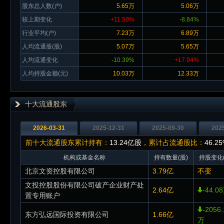
股东总人数(户)
5.65万
5.06万
较上期变化
+11.59%
-8.84%
行业平均(户)
7.23万
6.89万
人均流通股(股)
5.07万
5.65万
人均流通变化
-10.39%
+17.94%
人均持股金额(元)
10.03万
12.33万
十大流通股东
2026-03-31
2025-12-31
2025-09-30
202
前十大流通股东累计持有：
13.24亿股
，累计占流通股比：
46.2
机构或基金名称
持有数量(股)
持股变化(
北京文资控股有限公司
3.79亿
不变
文投控股股份有限公司破产企业财产处
2.64亿
-44.0
置专用账户
-2056.
东方弘远国际投资有限公司
1.66亿
万