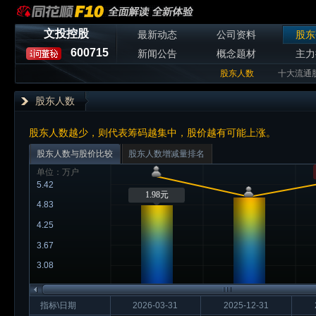
文投控股
最新动态
公司资料
股东
600715
新闻公告
概念题材
主力
股东人数
十大流通
股东人数
股东人数越少，则代表筹码越集中，股价越有可能上涨。
股东人数与股价比较
股东人数增减量排名
单位：万户
5.42
1.98元
4.83
4.25
3.67
3.08
指标\日期
2026-03-31
2025-12-31