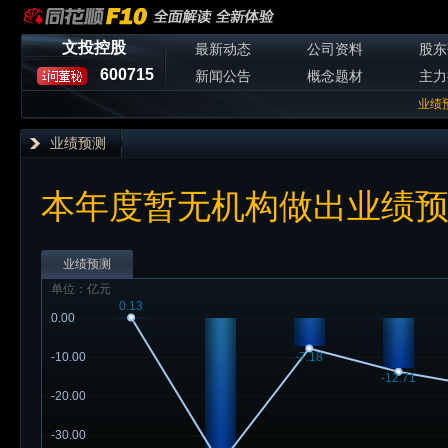
文投控股
最新动态
公司资料
股东
600715
新闻公告
概念题材
主力
业绩
业绩预测
本年度暂无机构做出业绩
业绩预测
单位：亿元
0.13
0.00
-10.00
-7.18
-12.71
-20.00
-30.00