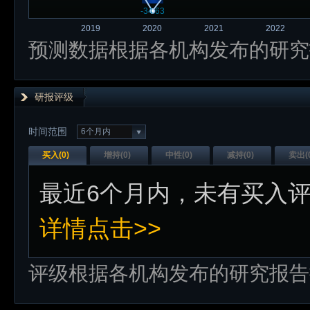
-34.63
2019
2020
2021
2022
预测数据根据各机构发布的研究
研报评级
时间范围
6个月内
买入(
0
)
增持(
0
)
中性(
0
)
减持(
0
)
卖出(
最近
6个月内
，未有
买入
详情点击>>
评级根据各机构发布的研究报告