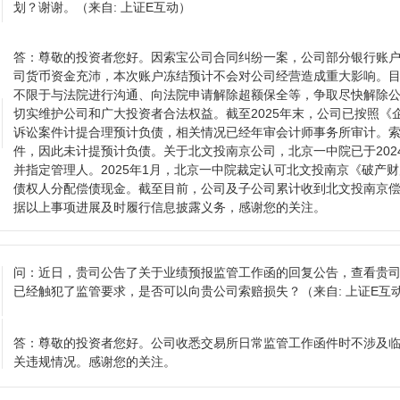
划？谢谢。
（来自: 上证E互动）
答：
尊敬的投资者您好。因索宝公司合同纠纷一案，公司部分银行账户资
司货币资金充沛，本次账户冻结预计不会对公司经营造成重大影响。
不限于与法院进行沟通、向法院申请解除超额保全等，争取尽快解除
切实维护公司和广大投资者合法权益。截至2025年末，公司已按照《
诉讼案件计提合理预计负债，相关情况已经年审会计师事务所审计。
件，因此未计提预计负债。关于北文投南京公司，北京一中院已于202
并指定管理人。2025年1月，北京一中院裁定认可北文投南京《破产
债权人分配偿债现金。截至目前，公司及子公司累计收到北文投南京偿
据以上事项进展及时履行信息披露义务，感谢您的关注。
问：
近日，贵司公告了关于业绩预报监管工作函的回复公告，查看贵
已经触犯了监管要求，是否可以向贵公司索赔损失？
（来自: 上证E互
答：
尊敬的投资者您好。公司收悉交易所日常监管工作函件时不涉及
关违规情况。感谢您的关注。