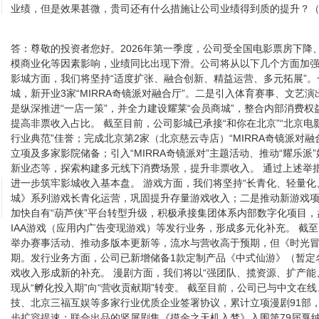
业绩，但是效果甚微，贵司还有什么措施让公司业绩得到质的提升？
（
答：
尊敬的投资者您好。2026年第一季度，公司受全国电影票房下降
模商业化等因素影响，业绩同比出现下滑。公司将从以下几个方面加
影城方面，我们将坚持“适度扩张、融合创新、精益运营、多元拓展”。
城，新开业3家“MIRRA奇镜派对融合厅”。二是引入体育赛事、文艺
是纵深推进“一店一策”，并全力建设耀莱“会员商城”，整合内部消费
提高非票收入占比。 截至目前，公司影城已承接“和你在北京”“北京电
行业典范”佳誉；完成北京第2家（北京慈云寺店）“MIRRA奇镜派对融
立项及多家影院储备；引入“MIRRA奇镜派对”主题活动、推动“耀乐
新业态等，探索构建多元线下消费场景，提升非票收入。 通过上述举
进一步筑牢影城收入基本盘。 游戏方面，我们将坚持“长青化、轻量化
城》系列游戏长青化运营，巩固提升存量游戏收入；二是推动新游戏
加快自有“葫芦侠”平台转型升级，积极承接集团体系内部数字化项目
IAA游戏（应用内广告变现游戏）等发行业务，形成多元化补充。 截
举办赛事活动、推动多版本更新等，流水与营收高于预期，但《时光
期。发行业务方面，公司已新增储备1款定制产品《中式仙游》（暂定名
戏收入形成新的补充。 漫剧方面，我们将以“强团队、揽资源、扩产能
现从“孵化投入期”向“营收贡献期”转变。 截至目前，公司已与中文在
技、北京三福互娱等多家行业优质企业签署协议，累计立项漫剧91部，
步扩容提速；联合出品的竖屏剧集《摸金之天机入梦》入围第79届戛