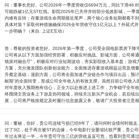
问：
董事长您好。公司2026年一季度营收仅6694万元，同比下滑48.8
可能跌破1亿元ST红线。影院2025年已关停并转部分低效影城，一
内难有反转；存量游戏生命周期接近尾声，两个核心业务短期都看不
具体对策？采取何种措施确保2026全年营收守住1亿元以上？外延式
一步明确？
（来自: 上证E互动）
答：
尊敬的投资者您好。2026年第一季度，公司受全国电影票房下降
公司将从以下方面加强经营部署，积极应对挑战。影城方面，公司将通过
镜派对融合厅”，积极应对行业短期波动，夯实影院收入基本盘；游戏
方案，充分激发团队创新创业能力，全面推进存量游戏精益运营及增
升奠定基础；漫剧方面，公司将全面加速产业链合作与项目出品，预计年
献期”的全面转变，形成公司全年收入的有效支撑。虽然目前公司收入
对年度收入预期抱有信心，正全力以赴推进上述工作，力争稳守全年
终围绕主营业务上下游及协同领域，持续关注新兴产业机会，若后续
展，公司将严格按规定及时履行信息披露义务，敬请广大投资者注意
问：
董秘，你好，贵公司连续亏损已经8年了，请问何时业绩何时能走上
过了3亿，处于再次被ST的边缘，今年电影行业萎缩比较严重，贵公
年过去将近一半，今年贵司守住三亿的营收岌岌可危，也看到贵司通过