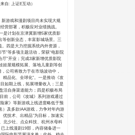
来自: 上证E互动）
、新游戏和漫剧项目尚未实现大规
强经营部署，积极应对业绩挑战。
一是计划在京津冀新增5家优质影
演出等创新业态，丰富影城场景。三
权益。四是大力挖掘系统内外资源，
影节”等多项主题活动，荣获“电影院
合厅”开业；完成3家新增优质影院
派”娃娃屋规模拓展、落地儿童剧等创
措，公司将致力于在市场波动中，
、精品化、全球化”。一是推动《攻
项目如期上线，拓展增量收入；三是
，盘活自身渠道能力；四是积极布局
至目前，公司《攻城》系列游戏通过
冒险家》等新游戏上线进度略低于预
）及多款IAA游戏，力争对年内游
、优技术、出精品”为目标，加速实
线、北少社、点众科技、杭州水母科
已上线漫剧19部，内容储备进一
纳国际电影节展演名单；此外，稳步