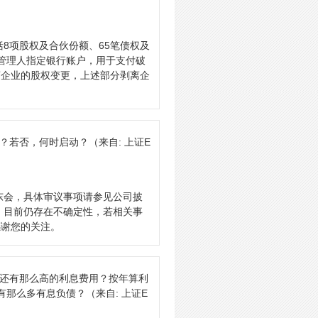
括8项股权及合伙份额、65笔债权及
入管理人指定银行账户，用于支付破
离企业的股权变更，上述部分剥离企
案？若否，何时启动？
（来自: 上证E
股东会，具体审议事项请参见公司披
，目前仍存在不确定性，若相关事
感谢您的关注。
然还有那么高的利息费用？按年算利
有那么多有息负债？
（来自: 上证E