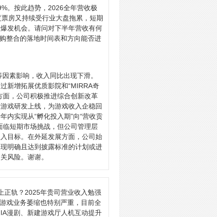
9%。按此趋势，2026全年营收极
季度票房又持续受行业大盘拖累，短期
到爆发机会。请问对下半年营收有何
并购整合的落地时间表和方向能否进
等因素影响，收入同比出现下滑。
新增拓展优质影院和“MIRRA奇
方面，公司积极推进综合创新改革
量游戏研发上线，为游戏收入企稳回
内实现从“孵化投入期”向“营收贡
面临短期市场挑战，但公司管理层
收入目标。在外延发展方面，公司始
出现明确且达到披露标准的计划或进
相关风险。谢谢。
正轨？2025年贵司营业收入勉强
司游戏业务萎缩也特别严重，目前全
IA漫剧、新建游戏厅人机互动提升