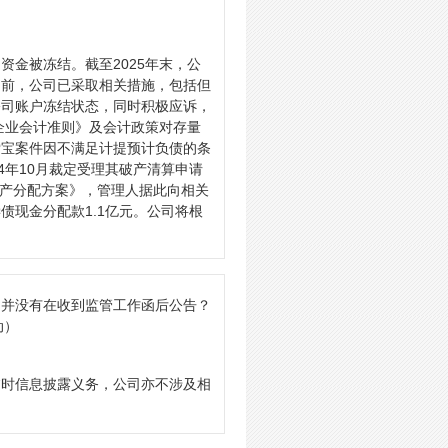
金被冻结。截至2025年末，公
目前，公司已采取相关措施，包括但
公司账户冻结状态，同时积极应诉，
企业会计准则》及会计政策对存量
索宝案件因不满足计提预计负债的条
4年10月裁定受理其破产清算申请
财产分配方案》，管理人据此向相关
债现金分配款1.1亿元。公司将根
司并没有在收到监管工作函后公告？
动）
临时信息披露义务，公司亦不涉及相