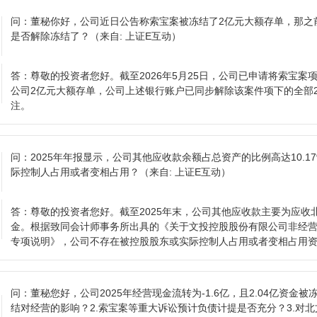
问：
董秘你好，公司近日公告称索宝案被冻结了2亿元大额存单，那之前
是否解除冻结了？
（来自: 上证E互动）
答：
尊敬的投资者您好。截至2026年5月25日，公司已申请将索宝
公司2亿元大额存单，公司上述银行账户已同步解除该案件项下的全部2
注。
问：
2025年年报显示，公司其他应收款余额占总资产的比例高达10.
际控制人占用或者变相占用？
（来自: 上证E互动）
答：
尊敬的投资者您好。截至2025年末，公司其他应收款主要为应收
金。根据致同会计师事务所出具的《关于文投控股股份有限公司非经
专项说明》，公司不存在被控股股东或实际控制人占用或者变相占用
问：
董秘您好，公司2025年经营现金流转为-1.6亿，且2.04亿资金
结对经营的影响？2.索宝案等重大诉讼预计负债计提是否充分？3.对北