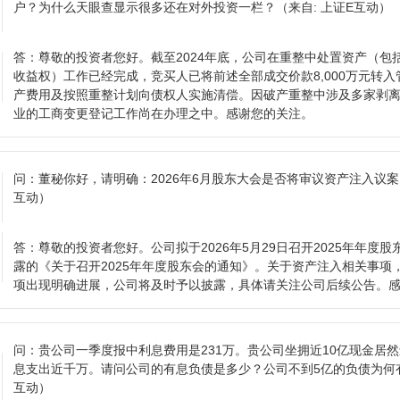
户？为什么天眼查显示很多还在对外投资一栏？
（来自: 上证E互动）
答：
尊敬的投资者您好。截至2024年底，公司在重整中处置资产（包
收益权）工作已经完成，竞买人已将前述全部成交价款8,000万元转
产费用及按照重整计划向债权人实施清偿。因破产重整中涉及多家剥
业的工商变更登记工作尚在办理之中。感谢您的关注。
问：
董秘你好，请明确：2026年6月股东大会是否将审议资产注入议
互动）
答：
尊敬的投资者您好。公司拟于2026年5月29日召开2025年年度
露的《关于召开2025年年度股东会的通知》。关于资产注入相关事项
项出现明确进展，公司将及时予以披露，具体请关注公司后续公告。
问：
贵公司一季度报中利息费用是231万。贵公司坐拥近10亿现金居
息支出近千万。请问公司的有息负债是多少？公司不到5亿的负债为何
互动）