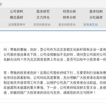
公司资料
股东研究
经营分析
股本结构
概念题材
主力持仓
财务分析
分红融资
近期重要事件
高管持股变动
股东持股变动
投资者互动
问：
尊敬的董秘，你好，贵公司作为北京首都文化标杆国有企业一直
公司股价接连暴击下跌，公司业绩貌似不见好转，请问贵公司面对公
化解办法吗？作为北京国资老牌上市企业，是否可以给中小投资者一
答：
尊敬的投资者您好！近期公司股价持续下行，主要受到行业板块
化等综合因素影响。公司对此高度重视，充分理解广大投资者在面对
制定相关市值管理工作方案，以维护公司及广大投资者合法权益。目
应披露而未披露的重大事项。下一步，公司将持续深耕主责主业，多
值，积极回报广大投资者的信任与支持。感谢您的关注与陪伴！