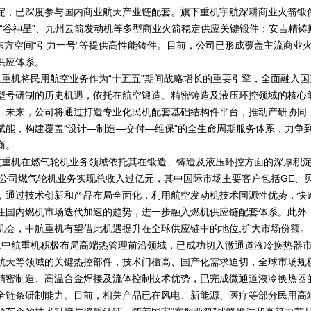
淀，已深度参与国内商业航天产业链配套。旗下重机宇航深耕商业火箭锻
力“谷神星”、九州云箭发动机等多型商业火箭稳定供应关键锻件；安吉精
、东方空间“引力一号”等提供高性能铸件。目前，公司已形成覆盖主流商业
供应体系。
航重机将民用航空业务作为“十五五”期间战略增长的重要引擎，全面融入
型号研制的历史机遇，依托在航空锻造、精密铸造及液压环控领域的核心
。未来，公司将通过打造专业化民机配套基础结构件平台，推动产研协同
能，构建覆盖“设计—制造—交付—维保”的全生命周期服务体系，力争到
商。
中航重机在燃气轮机业务领域依托其在锻造、铸造及液压环控方面的深厚积
末，公司燃气轮机业务实现总收入过亿元，其中国际市场主要客户包括GE、
，通过技术创新和产品布局全面化，利用航空发动机技术同源性优势，快
住国内燃机市场迭代加速的趋势，进一步融入燃机供应链配套体系。此外
机会，中航重机有望借此机遇提升在全球供应链中的地位,扩大市场份额。
答:中航重机积极布局高端热管理前沿领域，已成功切入微通道液冷换热器
航天等领域的关键热控部件，技术门槛高、国产化需求迫切，全球市场规
精密制造、高温合金焊接及流体控制技术优势，已完成微通道液冷换热器
全链条研制能力。目前，相关产品已在风电、新能源、医疗等部分民用高