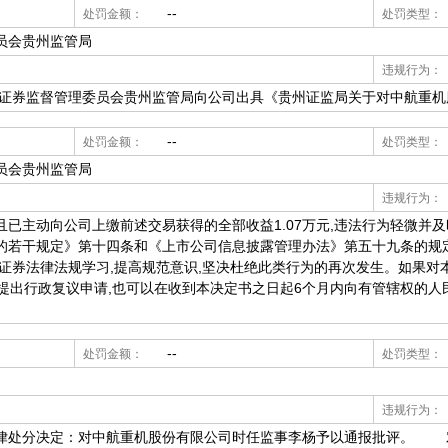
--
处罚金额：
处罚类型：
员会贵州监管局
违规行为：
,中国证券监督管理委员会贵州监管局向公司出具《贵州证监局关于对中航重
--
处罚金额：
处罚类型：
员会贵州监管局
违规行为：
已主动向公司上缴前述交易获得的全部收益1.07万元,违法行为轻微并
的若干规定》第十四条和《上市公司信息披露管理办法》第五十九条的规
证券法律法规学习,提高规范意识,坚决杜绝此类行为的再次发生。如果对
提出行政复议申请,也可以在收到本决定书之日起6个月内向有管辖权的人
--
处罚金额：
处罚类型：
违规行为：
处分决定：对中航重机股份有限公司时任监事李杨予以通报批评。 对