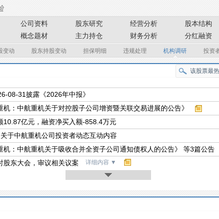
公司资料
股东研究
经营分析
股本结构
概念题材
主力持仓
财务分析
分红融资
股变动
股东持股变动
担保明细
违规处理
机构调研
投资
26-08-31披露《2026年中报》
重机：中航重机关于对控股子公司增资暨关联交易进展的公告》
10.87亿元，融资净买入额-858.4万元
条关于中航重机公司投资者动态互动内容
重机：中航重机关于吸收合并全资子公司通知债权人的公告》 等3篇公告
时股东大会，审议相关议案
详细内容
▼