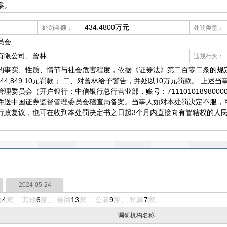
案。
434.4800万元
处罚金额：
处罚类型：
员会
有限公司、曾林
违规行为：
的事实、性质、情节与社会危害程度，依据《证券法》第二百零二条的规
以4,244,849.10元罚款； 二、对曾林给予警告，并处以10万元罚款。 
委员会（开户银行：中信银行总行营业部，账号：71110101898000
件送中国证券监督管理委员会稽查局备案。当事人如对本处罚决定不服，可
行政复议，也可在收到本处罚决定书之日起3个月内直接向有管辖权的人
2024-05-24
险
4
家、 其他
6
家、 券商
13
家、 公募
9
家、 私募
7
家、
调研机构名称