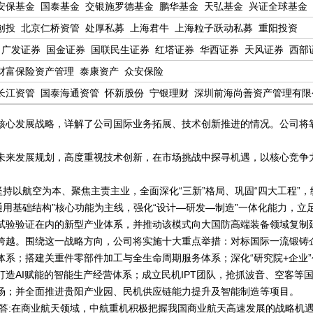
安保基金
国泰基金
交银施罗德基金
鹏华基金
天弘基金
兴证全球基金
创投
北京仁桥资管
处厚私募
上海君牛
上海粒子跃动私募
重阳投资
广发证券
国金证券
国联民生证券
红塔证券
华西证券
天风证券
西部
中邮证券
财富保险资产管理
泰康资产
众安保险
长江资管
国泰海通资管
怀新股份
宁银理财
深圳前海尚善资产管理有限
心发展战略，详解了公司国际业务拓展、技术创新推进的情况。公司将
来发展规划，高度重视技术创新，在市场挑战中探寻机遇，以核心竞争
以航空为本、聚焦主责主业，全面深化“三新”格局、巩固“四大工程”，
通用基础结构”核心功能为主线，强化“设计—研发—制造”一体化能力，
试验验证在内的新型产业体系，并推动该模式向大国防高端装备领域复制
跨越。围绕这一战略方向，公司将实施十大重点举措：对标国际一流锻铸
体系；搭建关重件零部件加工与全生命周期服务体系；深化“研究院+企业
造AI赋能的智能生产经营体系；成立民机IPT团队，抢抓波音、空客等
场；并全面推进贵阳产业园、民机供应链能力提升及智能制造等项目。
？答:在商业航天领域，中航重机积极把握我国商业航天高速发展的战略机