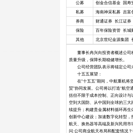
公募
创金合信基金
国寿
私募
海南神采私募
吉富
券商
财通证券
长江证券
券
中信建投证券
保险
百年保险资管
长城
其他
北京世纪金源集团
董事长冉兴向投资者概述公司核
质量升级，保障长期稳健增长。
公司经营团队表示将锚定公司未
十五五展望：
在“十五五”期间，中航重机将坚持
贸”协同发展。公司将以打造“航空
括但不限于成本控制、正向设计与
空到大国防、从中国到全球的三大
续提升；构建贵金属材料循环再生
创新中心建设；加速数字化转型，打
航天、换热器等高端及新兴民用市
问:公司商业航天布局和配套情况