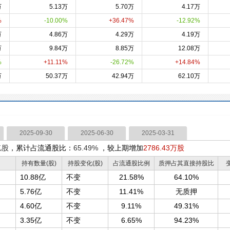
万
5.13万
5.70万
4.17万
%
-10.00%
+36.47%
-12.92%
万
4.86万
4.29万
4.19万
万
9.84万
8.85万
12.08万
%
+11.11%
-26.72%
+14.84%
万
50.37万
42.94万
62.10万
2025-09-30
2025-06-30
2025-03-31
亿股
，累计占流通股比：
65.49%
，较上期增加
2786.43万股
持有数量(股)
持股变化(股)
占流通股比例
质押占其直接持股比
10.88亿
不变
21.58%
64.10%
5.76亿
不变
11.41%
无质押
4.60亿
不变
9.11%
49.31%
3.35亿
不变
6.65%
94.23%