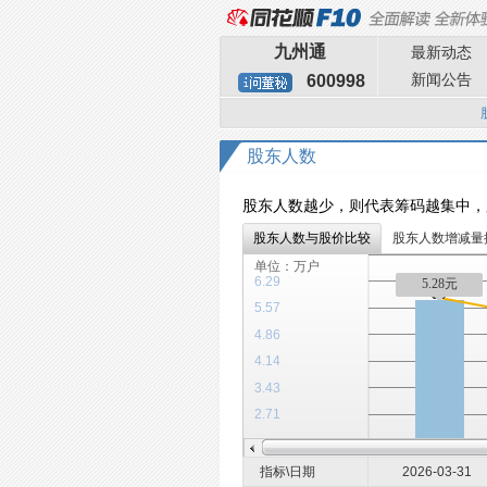
九州通
最新动态
新闻公告
600998
股东人数
股东人数越少，则代表筹码越集中，
股东人数与股价比较
股东人数增减量
单位：万户
6.29
5.28元
5.57
4.86
4.14
3.43
2.71
指标\日期
2026-03-31