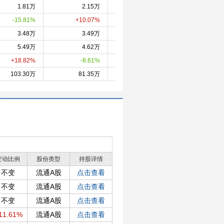
1.81万
2.15万
1.95万
1.9
-15.81%
+10.07%
+1.17%
+5.7
3.48万
3.49万
3.04万
3.1
5.49万
4.62万
5.05万
5.1
+18.82%
-8.61%
-1.16%
-4.9
103.30万
81.35万
96.54万
86.3
变动比例
股份类型
持股详情
不变
流通A股
点击查看
不变
流通A股
点击查看
不变
流通A股
点击查看
11.61%
流通A股
点击查看