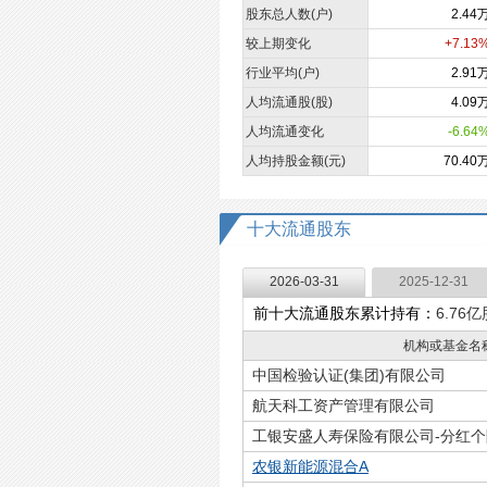
股东总人数(户)
2.44
较上期变化
+7.13
行业平均(户)
2.91
人均流通股(股)
4.09
人均流通变化
-6.64
人均持股金额(元)
70.40
十大流通股东
2026-03-31
2025-12-31
前十大流通股东累计持有：
6.76亿
机构或基金名
中国检验认证(集团)有限公司
航天科工资产管理有限公司
工银安盛人寿保险有限公司-分红个
农银新能源混合A