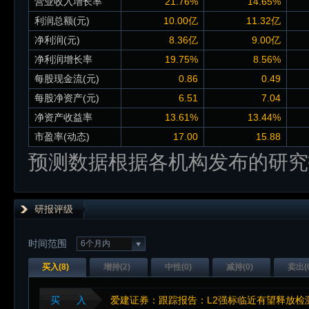
营业收入增长率
21.76%
14.65%
利润总额(元)
10.00亿
11.32亿
净利润(元)
8.36亿
9.00亿
净利润增长率
19.75%
8.56%
每股现金流(元)
0.86
0.49
每股净资产(元)
6.51
7.04
净资产收益率
13.61%
13.44%
市盈率(动态)
17.00
15.88
预测数据根据各机构发布的研究
研报评级
时间范围
6个月内
买入(
8
)
增持(
2
)
中性(
0
)
减持(
0
)
卖出(
买 入
爱建证券：跟踪报告：L2强标临近有望释放检