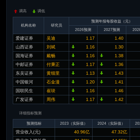
调高
调低
预测年报每股收益（元）
机构名称
研究员
2026预测
2027预测
20
爱建证券
吴迪
1.17
1.40
山西证券
刘斌
1.16
1.30
国海证券
戴畅
1.16
1.38
中邮证券
付秉正
1.17
1.36
东吴证券
黄细里
1.13
1.43
中国银河
石金漫
1.20
1.41
国联民生
崔琰
1.16
1.46
广发证券
周伟
1.17
1.42
详细指标预测
预测指标
2023（实际值）
2024（实际值）
2
营业收入(元)
40.96亿
47.32亿