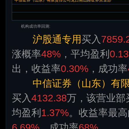
中信证券（山东）有限责任公司龙口南山路证券营业部
机构成功率回测:
沪股通专用
买入
7859.
涨概率
48%
，平均盈利
0.1
出，收益率
0.30%
，成功率
中信证券（山东）有
买入
4132.38
万，该营业部
均盈利
1.37%
。收益率最高
6.69%
，成功率
68%
。