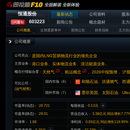
恒通股份
最新动态
公司资料
股东
603223
新闻公告
概念题材
主力
公司概要
近期重要事件
新闻公告
财务指标
主力控
公司概要
公司亮点：
是国内LNG贸易物流行业的领先企业
主营业务：
港口业务、实体物流业务、清洁能源业务。
概念行情贴合度：
天然气
，
航运概念
，
2026中报预增
，
沪
和顺石油
、
洪通燃气
、
胜
国内市场（8）
可比公司：
(油气销售)
墨菲美国
、
太阳石油
、
Ultr
国外市场（7）
市盈率(动态)：
20.721
每股收益：
0.13元
市盈率(静态)：
29.01
营业总收入：
3.38亿元 同比增长7.77
市净率：
1.89
净利润：
0.93亿元 同比增长118.95%