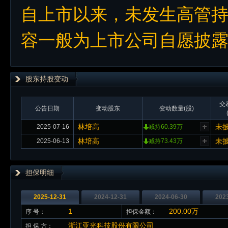
自上市以来，未发生高管
容一般为上市公司自愿披
股东持股变动
交
公告日期
变动股东
变动数量(股)
林培高
未
2025-07-16
减持60.39万
林培高
未
2025-06-13
减持73.43万
担保明细
2025-12-31
2024-12-31
2024-06-30
202
1
200.00万
序 号：
担保金额：
浙江亚光科技股份有限公司
担 保 方：