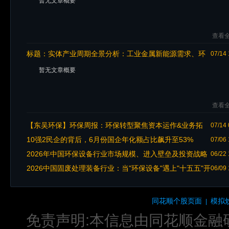
暂无文章概要
查看全
标题：
实体产业周期全景分析：工业金属新能源需求、环
07/14 
保设备碳中和机遇、地产存量服务、智慧农林养殖市场空间拆解
暂无文章概要
查看全
【东吴环保】环保周报：环保转型聚焦资本运作&业务拓
07/14 
展；【龙净环保】紫金中报预告再提电动矿卡+矿山绿电
10强2民企的背后，6月份国企年化额占比飙升至53%
07/06 
2026年中国环保设备行业市场规模、进入壁垒及投资战略
06/22 
研究
2026中国固废处理装备行业：当"环保设备"遇上"十五五"开
06/09 
局与设备更新潮
同花顺个股页面
模拟
|
免责声明:本信息由同花顺金融