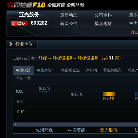
亚光股份
最新动态
公司资料
股东
603282
新闻公告
概念题材
主力
行
行业地位
环保 -- 环保设备Ⅱ -- 环保设备Ⅲ （共
31
家）
三级行业分类：
每股收益
每股净资产
每股现金流
净利润
营业总收入
总资
单位：元
第18名
0.00
第19名
第20名
第
-0.05
-0.10
先河环保
神雾节能
亚光股份