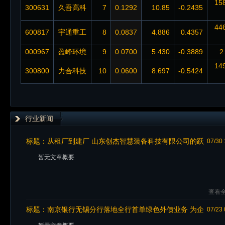
15
300631
久吾高科
7
0.1292
10.85
-0.2435
44
600817
宇通重工
8
0.0837
4.886
0.4357
000967
盈峰环境
9
0.0700
5.430
-0.3889
2
14
300800
力合科技
10
0.0600
8.697
-0.5424
行业新闻
标题：
从租厂到建厂 山东创杰智慧装备科技有限公司的跃
07/30 
迁之路
暂无文章概要
查看全
标题：
南京银行无锡分行落地全行首单绿色外债业务 为企
07/23 
业开辟全新跨境融资路径