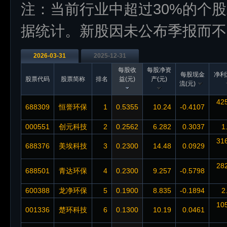
注：当前行业中超过30%的个
据统计。新股因未公布季报而不
2026-03-31
2025-12-31
每股收
每股净资
每股现金
净利
股票代码
股票简称
排名
益(元)
产(元)
流(元)
42
688309
恒誉环保
1
0.5355
10.24
-0.4107
000551
创元科技
2
0.2562
6.282
0.3037
1
31
688376
美埃科技
3
0.2300
14.48
0.0929
28
688501
青达环保
4
0.2300
9.257
-0.5798
600388
龙净环保
5
0.1900
8.835
-0.1894
2
10
001336
楚环科技
6
0.1300
10.19
0.0461