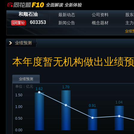
和顺石油
最新动态
公司资料
股东
603353
新闻公告
概念题材
主力
业绩
业绩预测
本年度暂无机构做出业绩
业绩预测
单位：亿元
1.70
1.62
1.50
1.04
0.91
1.00
0.50
0.00