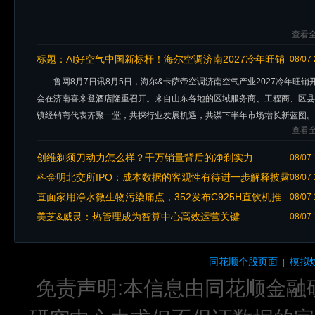
查看全
标题：
AI好空气中国新标杆！海尔空调济南2027冷年旺销
08/07 
开盘大会圆满落幕
鲁网8月7日讯8月5日，海尔&卡萨帝空调济南空气产业2027冷年旺销
会在济南喜来登酒店隆重召开。来自山东各地的区域服务商、工程商、区县
镇经销商代表齐聚一堂，共探行业发展机遇，共谋下半年市场增长新蓝图。
查看全
大会以真机
创维剃须刀动力怎么样？千万销量背后的净剃实力
08/07 
科金明北交所IPO：成本数据的客观性有待进一步解释披露
08/07 
直面家用净水微生物污染痛点，352发布C925H直饮机推
08/07 
出焕新升级方案
美芝&威灵：热管理成为智算中心高效运营关键
08/07 
同花顺个股页面
模拟
|
免责声明:本信息由同花顺金融