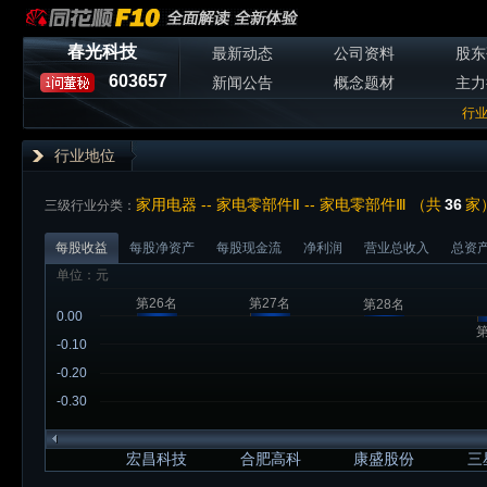
春光科技
最新动态
公司资料
股东
603657
新闻公告
概念题材
主力
行
行业地位
家用电器 -- 家电零部件Ⅱ -- 家电零部件Ⅲ （共
36
家
三级行业分类：
每股收益
每股净资产
每股现金流
净利润
营业总收入
总资
单位：元
第26名
第27名
第28名
0.00
第
-0.10
-0.20
-0.30
宏昌科技
合肥高科
康盛股份
三