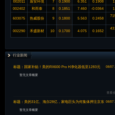
002011
盾安环境
7
0.1900
6.351
0.1908
1
002402
和而泰
8
0.1851
7.460
-0.0364
1
71
603075
热威股份
9
0.1800
5.563
0.2458
43
002290
禾盛新材
10
0.1700
4.075
0.1652
行业新闻
标题：
国家补贴！美的RX600 Pro H净化器低至1283元
08/07 
暂无文章概要
查看全
标题：
美的31亿、海尔28亿，家电巨头为何集体押注京东
08/07 
全渠道超品日
暂无文章概要