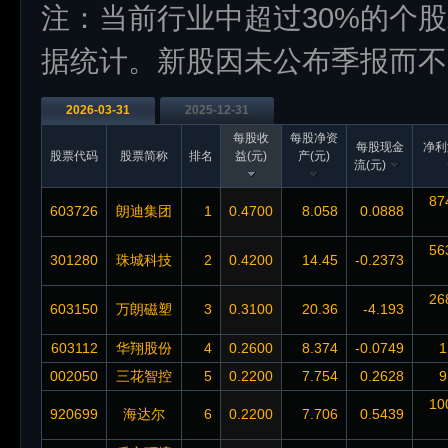
注：当前行业中超过30%的个
据统计。新股因未公布季报而不
2026-03-31
2025-12-31
每股收
每股净资
每股现金
净利
股票代码
股票简称
排名
益(元)
产(元)
流(元)
87
603726
朗迪集团
1
0.4700
8.058
0.0888
56
301280
珠城科技
2
0.4200
14.45
-0.2373
26
603150
万朗磁塑
3
0.3100
20.36
-4.193
603112
华翔股份
4
0.2600
8.374
-0.0749
1
002050
三花智控
5
0.2200
7.754
0.2628
9
10
920699
海达尔
6
0.2200
7.706
0.5439