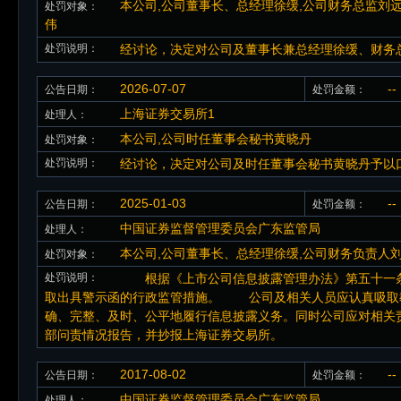
本公司,公司董事长、总经理徐缓,公司财务总监刘
处罚对象：
伟
处罚说明：
经讨论，决定对公司及董事长兼总经理徐缓、财务
2026-07-07
--
公告日期：
处罚金额：
上海证券交易所1
处理人：
本公司,公司时任董事会秘书黄晓丹
处罚对象：
处罚说明：
经讨论，决定对公司及时任董事会秘书黄晓丹予以
2025-01-03
--
公告日期：
处罚金额：
中国证券监督管理委员会广东监管局
处理人：
本公司,公司董事长、总经理徐缓,公司财务负责人
处罚对象：
处罚说明：
根据《上市公司信息披露管理办法》第五十一条
取出具警示函的行政监管措施。 公司及相关人员应认真吸取
确、完整、及时、公平地履行信息披露义务。同时公司应对相关
部问责情况报告，并抄报上海证券交易所。
2017-08-02
--
公告日期：
处罚金额：
中国证券监督管理委员会广东监管局
处理人：