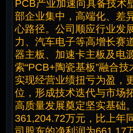
PCB产业加速向具备技术
部企业集中，高端化、差
心路径。公司顺应行业发展
力、汽车电子等高增长赛道
器主板、加速卡主板及电
索“PCB+陶瓷基板”融
实现经营业绩扭亏为盈，
位，形成技术迭代与市场
高质量发展奠定坚实基础
361,204.72万元，比上
司股东的净利润为661.1