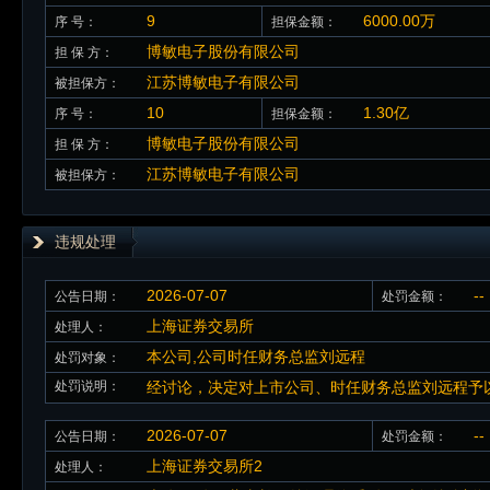
9
6000.00万
序 号：
担保金额：
博敏电子股份有限公司
担 保 方：
江苏博敏电子有限公司
被担保方：
10
1.30亿
序 号：
担保金额：
博敏电子股份有限公司
担 保 方：
江苏博敏电子有限公司
被担保方：
违规处理
2026-07-07
--
公告日期：
处罚金额：
上海证券交易所
处理人：
本公司,公司时任财务总监刘远程
处罚对象：
处罚说明：
经讨论，决定对上市公司、时任财务总监刘远程予
2026-07-07
--
公告日期：
处罚金额：
上海证券交易所2
处理人：