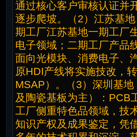
通过核心客户审核认证并开
逐步爬坡。（2）江苏基地
期工厂江苏基地一期工厂生
电子领域；二期工厂产品线
面向光模块、消费电子、
原HDI产线将实施技改，转
MSAP）。（3）深圳基
及陶瓷基板为主）：PCB
工厂侧重特色品领域，技
知识产权及成果鉴定，凭借
多年的技术积累和沉淀，